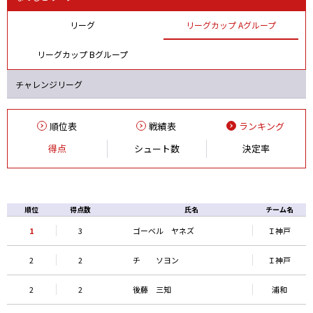
リーグ
リーグカップ Aグループ
リーグカップ Bグループ
チャレンジリーグ
順位表
戦績表
ランキング
得点
シュート数
決定率
順位
得点数
氏名
チーム名
1
3
ゴーベル ヤネズ
Ｉ神戸
2
2
チ ソヨン
Ｉ神戸
2
2
後藤 三知
浦和