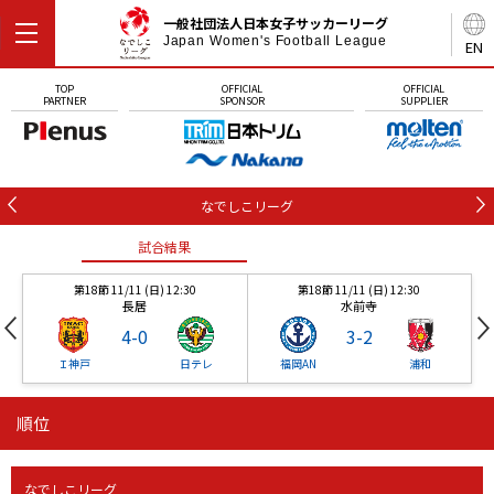
一般社団法人日本女子サッカーリーグ
Japan Women's Football League
EN
TOP
OFFICIAL
OFFICIAL
PARTNER
SPONSOR
SUPPLIER
なでしこリーグ
試合結果
第18節 11/11 (日) 12:30
第18節 11/11 (日) 12:30
長居
水前寺
4
-
0
3
-
2
Ｉ神戸
日テレ
福岡AN
浦和
順位
試合結果
試合結果
試合結果
なでしこリーグ