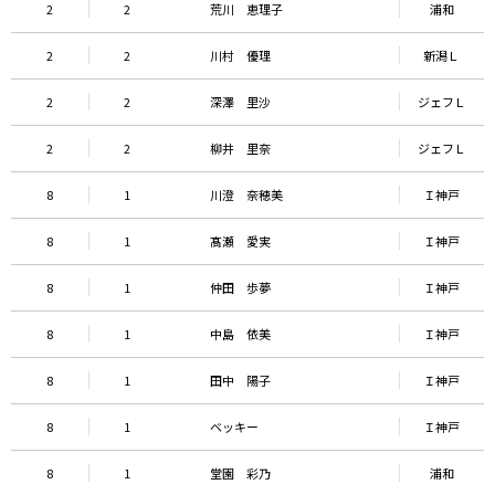
2
2
荒川 恵理子
浦和
2
2
川村 優理
新潟Ｌ
2
2
深澤 里沙
ジェフＬ
2
2
柳井 里奈
ジェフＬ
8
1
川澄 奈穂美
Ｉ神戸
8
1
髙瀬 愛実
Ｉ神戸
8
1
仲田 歩夢
Ｉ神戸
8
1
中島 依美
Ｉ神戸
8
1
田中 陽子
Ｉ神戸
8
1
ベッキー
Ｉ神戸
8
1
堂園 彩乃
浦和