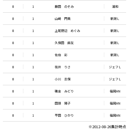
8
1
藤田 のぞみ
浦和
8
1
山崎 円美
新潟Ｌ
8
1
上尾野辺 めぐみ
新潟Ｌ
8
1
久保田 麻友
新潟Ｌ
8
1
佐伯 彩
新潟Ｌ
8
1
筏井 りさ
ジェフＬ
8
1
小川 志保
ジェフＬ
8
1
磯金 みどり
福岡AN
8
1
田頭 陽子
福岡AN
8
1
平田 ひかり
福岡AN
※2012-08-26集計時点