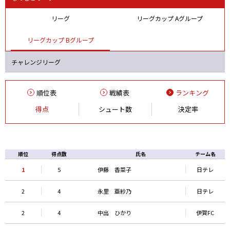
リーグ
リーグカップ Aグループ
リーグカップ Bグループ
チャレンジリーグ
順位表
戦績表
ランキング
得点
シュート数
決定率
順位
得点数
氏名
チーム名
1
5
伊藤 香菜子
日テレ
2
4
永里 亜紗乃
日テレ
2
4
中出 ひかり
伊賀FC