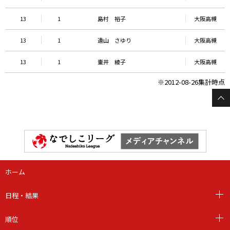
13
1
島村 裕子
大阪高槻
13
1
遠山 さゆり
大阪高槻
13
1
壷井 綾子
大阪高槻
※2012-08-26集計時点
ホーム
日程・結果
順位