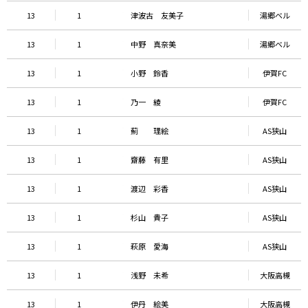
13
1
津波古 友美子
湯郷ベル
13
1
中野 真奈美
湯郷ベル
13
1
小野 鈴香
伊賀FC
13
1
乃一 綾
伊賀FC
13
1
薊 理絵
AS狭山
13
1
齋藤 有里
AS狭山
13
1
渡辺 彩香
AS狭山
13
1
杉山 貴子
AS狭山
13
1
萩原 愛海
AS狭山
13
1
浅野 未希
大阪高槻
13
1
伊丹 絵美
大阪高槻