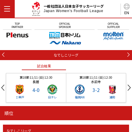
一般社団法人日本女子サッカーリーグ
Japan Women's Football League
EN
TOP
OFFICIAL
OFFICIAL
PARTNER
SPONSOR
SUPPLIER
なでしこリーグ
試合結果
第18節 11/11 (日) 12:30
第18節 11/11 (日) 12:30
長居
水前寺
4
-
0
3
-
2
Ｉ神戸
日テレ
福岡AN
浦和
順位
試合結果
試合結果
試合結果
なでしこリーグ