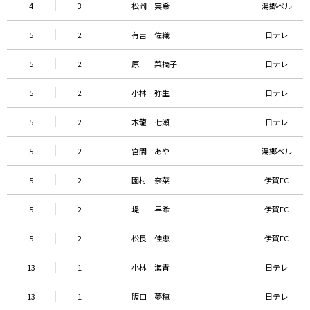
4
3
松岡 実希
湯郷ベル
5
2
有吉 佐織
日テレ
5
2
原 菜摘子
日テレ
5
2
小林 弥生
日テレ
5
2
木龍 七瀬
日テレ
5
2
宮間 あや
湯郷ベル
5
2
園村 奈菜
伊賀FC
5
2
堤 早希
伊賀FC
5
2
松長 佳恵
伊賀FC
13
1
小林 海青
日テレ
13
1
阪口 夢穂
日テレ