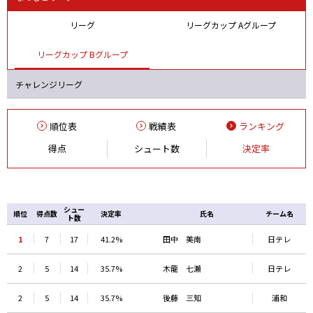
リーグ
リーグカップ Aグループ
リーグカップ Bグループ
チャレンジリーグ
順位表
戦績表
ランキング
得点
シュート数
決定率
シュー
順位
得点数
決定率
氏名
チーム名
ト数
1
7
17
41.2%
田中 美南
日テレ
2
5
14
35.7%
木龍 七瀬
日テレ
2
5
14
35.7%
後藤 三知
浦和