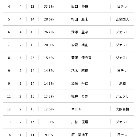
4
4
12
33.3%
阪口 夢穂
日テレ
5
4
14
28.6%
杉田 亜未
吉備国大
6
4
15
26.7%
深澤 里沙
ジェフＬ
7
2
10
20.0%
安齋 結花
ジェフＬ
8
4
26
15.4%
菅澤 優衣香
ジェフＬ
9
2
14
14.3%
籾木 結花
日テレ
9
2
14
14.3%
加藤 千佳
浦和
11
2
15
13.3%
筏井 りさ
ジェフＬ
12
2
16
12.5%
ネット
大阪高槻
13
2
17
11.8%
川村 優理
ジェフＬ
14
1
11
9.1%
原 菜摘子
日テレ