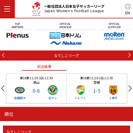
一般社団法人日本女子サッカーリーグ
Japan Women's Football League
EN
TOP
OFFICIAL
OFFICIAL
PARTNER
SPONSOR
SUPPLIER
なでしこリーグ
試合結果
第18節 11/10 (日) 12:30
第18節 11/10 (日) 12:30
津山
宮崎
0
-
6
1
-
5
吉備国大
日テレ
ジェフＬ
Ｉ神戸
順位
試合結果
試合結果
試合結果
なでしこリーグ