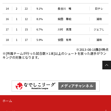
14
2
22
9.1%
長谷川 唯
日テレ
16
1
12
8.3%
柴田 華絵
浦和
17
1
15
6.7%
川村 真理
ジェフＬ
18
1
17
5.9%
安田 有希
浦和
※2013-08-18集計時点
※[所属チームが行った試合数×1本]以上のシュートを放った選手がラン
キングの対象となります。
ホーム