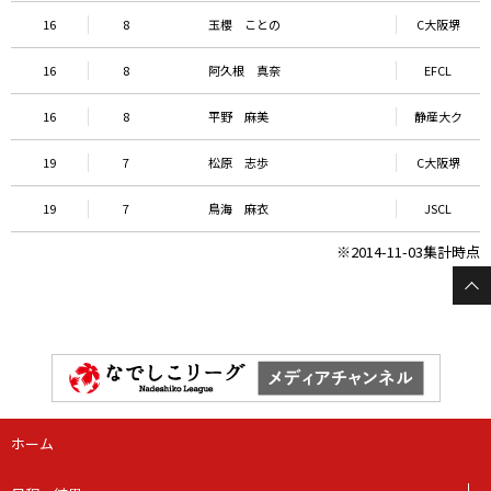
16
8
玉櫻 ことの
C大阪堺
16
8
阿久根 真奈
EFCL
16
8
平野 麻美
静産大ク
19
7
松原 志歩
C大阪堺
19
7
鳥海 麻衣
JSCL
※2014-11-03集計時点
ホーム