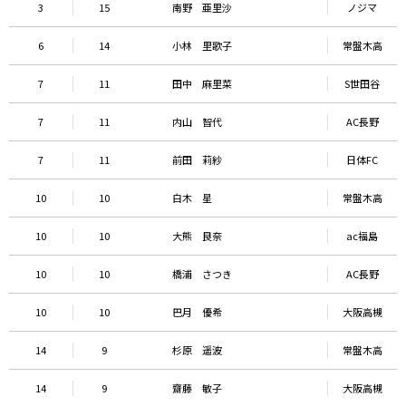
3
15
南野 亜里沙
ノジマ
6
14
小林 里歌子
常盤木高
7
11
田中 麻里菜
S世田谷
7
11
内山 智代
AC長野
7
11
前田 莉紗
日体FC
10
10
白木 星
常盤木高
10
10
大熊 良奈
ac福島
10
10
橋浦 さつき
AC長野
10
10
巴月 優希
大阪高槻
14
9
杉原 遥波
常盤木高
14
9
齋藤 敏子
大阪高槻