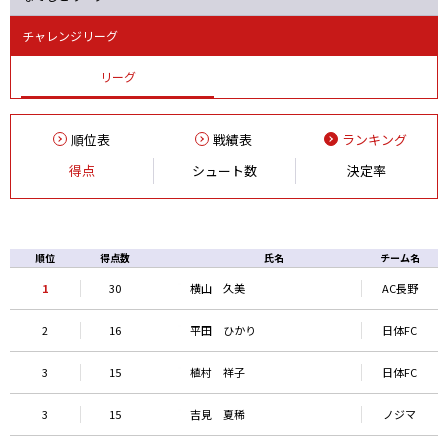
チャレンジリーグ
リーグ
順位表
戦績表
ランキング
得点
シュート数
決定率
順位
得点数
氏名
チーム名
1
30
横山 久美
AC長野
2
16
平田 ひかり
日体FC
3
15
植村 祥子
日体FC
3
15
吉見 夏稀
ノジマ