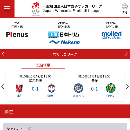
一般社団法人日本女子サッカーリーグ
Japan Women's Football League
EN
TOP
OFFICIAL
OFFICIAL
PARTNER
SPONSOR
SUPPLIER
なでしこリーグ
試合結果
第10節 11/24 (月) 13:00
第10節 11/24 (月) 13:00
浦和駒場
美作
0
-
1
0
-
1
浦和
新潟Ｌ
湯郷ベル
日テレ
順位
試合結果
試合結果
なでしこリーグ