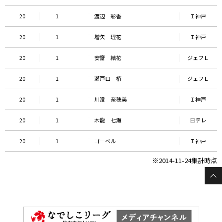
20
1
渡辺 彩香
Ｉ神戸
20
1
増矢 理花
Ｉ神戸
20
1
安齋 結花
ジェフＬ
20
1
瀬戸口 梢
ジェフＬ
20
1
川澄 奈穂美
Ｉ神戸
20
1
木龍 七瀬
日テレ
20
1
ゴーベル
Ｉ神戸
※2014-11-24集計時点