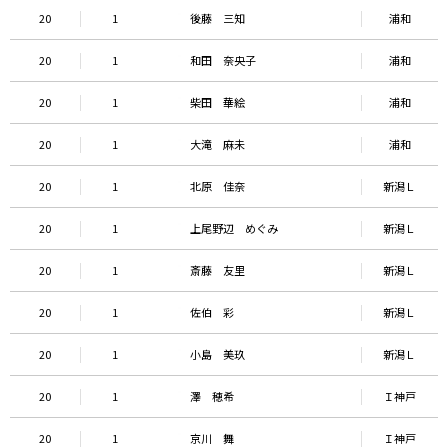
20
1
後藤 三知
浦和
20
1
和田 奈央子
浦和
20
1
柴田 華絵
浦和
20
1
大滝 麻未
浦和
20
1
北原 佳奈
新潟Ｌ
20
1
上尾野辺 めぐみ
新潟Ｌ
20
1
斎藤 友里
新潟Ｌ
20
1
佐伯 彩
新潟Ｌ
20
1
小島 美玖
新潟Ｌ
20
1
澤 穂希
Ｉ神戸
20
1
京川 舞
Ｉ神戸