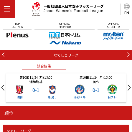
一般社団法人日本女子サッカーリーグ
Japan Women's Football League
EN
TOP
OFFICIAL
OFFICIAL
PARTNER
SPONSOR
SUPPLIER
なでしこリーグ
試合結果
第10節 11/24 (月) 13:00
第10節 11/24 (月) 13:00
浦和駒場
美作
0
-
1
0
-
1
浦和
新潟Ｌ
湯郷ベル
日テレ
順位
試合結果
試合結果
なでしこリーグ