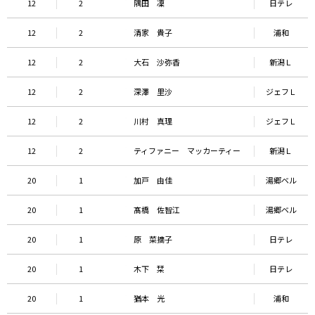
12
2
隅田 凜
日テレ
12
2
清家 貴子
浦和
12
2
大石 沙弥香
新潟Ｌ
12
2
深澤 里沙
ジェフＬ
12
2
川村 真理
ジェフＬ
12
2
ティファニー マッカーティー
新潟Ｌ
20
1
加戸 由佳
湯郷ベル
20
1
髙橋 佐智江
湯郷ベル
20
1
原 菜摘子
日テレ
20
1
木下 栞
日テレ
20
1
猶本 光
浦和