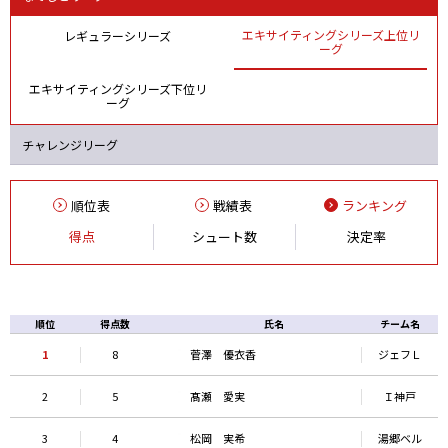
エキサイティングシリーズ上位リ
レギュラーシリーズ
ーグ
エキサイティングシリーズ下位リ
ーグ
チャレンジリーグ
順位表
戦績表
ランキング
得点
シュート数
決定率
順位
得点数
氏名
チーム名
1
8
菅澤 優衣香
ジェフＬ
2
5
髙瀬 愛実
Ｉ神戸
3
4
松岡 実希
湯郷ベル