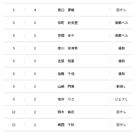
3
4
阪口 夢穂
日テレ
5
3
有町 紗央里
湯郷ベル
5
3
宮間 あや
湯郷ベル
5
3
岸川 奈津希
浦和
5
3
吉良 知夏
浦和
5
3
加藤 千佳
浦和
5
3
山崎 円美
新潟Ｌ
5
3
筏井 りさ
ジェフＬ
12
2
籾木 結花
日テレ
12
2
嶋田 千秋
日テレ