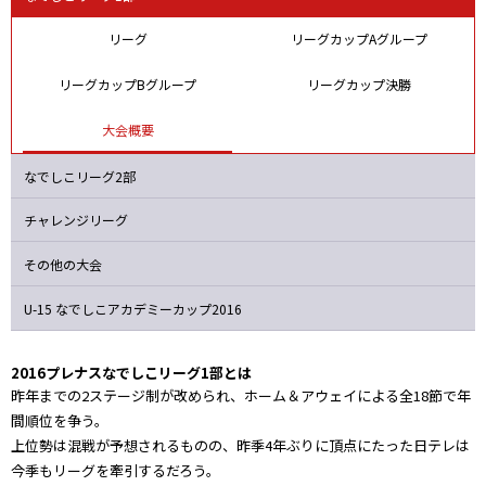
浦和
日テレ
AC長野
ベガルタ
リーグ
リーグカップAグループ
リーグカップBグループ
リーグカップ決勝
大会概要
なでしこリーグ2部
チャレンジリーグ
その他の大会
U-15 なでしこ
アカデミーカップ2016
2016プレナスなでしこリーグ1部とは
昨年までの2ステージ制が改められ、ホーム＆アウェイによる全18節で年
間順位を争う。
上位勢は混戦が予想されるものの、昨季4年ぶりに頂点にたった日テレは
今季もリーグを牽引するだろう。