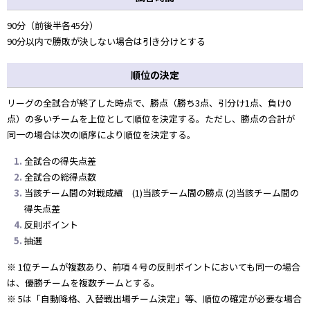
90分（前後半各45分）
90分以内で勝敗が決しない場合は引き分けとする
順位の決定
リーグの全試合が終了した時点で、勝点（勝ち3点、引分け1点、負け0
点）の多いチームを上位として順位を決定する。ただし、勝点の合計が
同一の場合は次の順序により順位を決定する。
全試合の得失点差
全試合の総得点数
当該チーム間の対戦成績 (1)当該チーム間の勝点 (2)当該チーム間の
得失点差
反則ポイント
抽選
※ 1位チームが複数あり、前項４号の反則ポイントにおいても同一の場合
は、優勝チームを複数チームとする。
※ 5は「自動降格、入替戦出場チーム決定」等、順位の確定が必要な場合