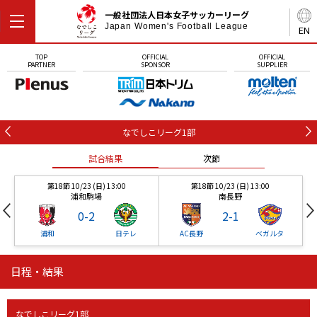
一般社団法人日本女子サッカーリーグ
Japan Women's Football League
EN
TOP
OFFICIAL
OFFICIAL
PARTNER
SPONSOR
SUPPLIER
なでしこリーグ1部
試合結果
次節
第18節 10/23 (日) 13:00
第18節 10/23 (日) 13:00
浦和駒場
南長野
0
-
2
2
-
1
浦和
日テレ
AC長野
ベガルタ
日程・結果
第18節 10/23 (日) 13:00
第18節 10/23 (日) 13:00
試合結果
試合結果
試合結果
試合結果
試合結果
次節
次節
次節
次節
次節
浦和駒場
南長野
0
-
2
2
-
1
なでしこリーグ1部