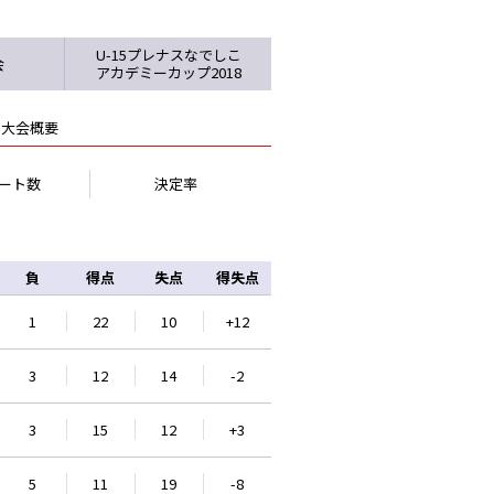
U-15プレナスなでしこ
会
アカデミーカップ2018
大会概要
ート数
決定率
負
得点
失点
得失点
1
22
10
+12
3
12
14
-2
3
15
12
+3
5
11
19
-8