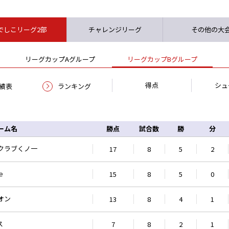
でしこリーグ2部
チャレンジリーグ
その他の大
リーグカップAグループ
リーグカップBグループ
得点
シュ
績表
ランキング
ーム名
勝点
試合数
勝
分
クラブくノ一
17
8
5
2
ｅ
15
8
5
0
オン
13
8
4
1
ス
7
8
2
1