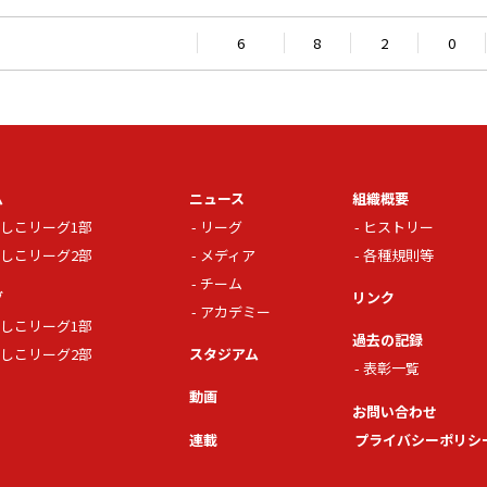
6
8
2
0
ム
ニュース
組織概要
しこリーグ1部
リーグ
ヒストリー
しこリーグ2部
メディア
各種規則等
チーム
グ
リンク
アカデミー
しこリーグ1部
過去の記録
しこリーグ2部
スタジアム
表彰一覧
動画
お問い合わせ
連載
プライバシーポリシ