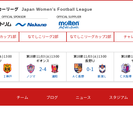
カーリーグ
Japan Women's Football League
OFFICIAL
SPONSOR
OFFICIAL
SUPPLIER
カップ1部
なでしこリーグ2部
なでしこリーグカップ2部
チャ
土) 13:00
第18節 11/03 (土) 13:00
第18節 11/03 (土) 13:00
第18節 11
ツ
ギオンス
長野Ｕ
2
-
4
0
-
1
Ｉ神戸
ノジマ
浦和
ＡＣ長野
新潟Ｌ
Ｃ大阪堺
土) 13:00
第18節 11/03 (土) 13:00
第18節 11/03 (土) 13:00
第18節 11
チーム
ブログ
ニュース
スタジアム
ツ
ギオンス
長野Ｕ
2
-
4
0
-
1
Ｉ神戸
ノジマ
浦和
ＡＣ長野
新潟Ｌ
Ｃ大阪堺