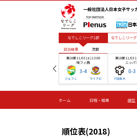
一般社団法人日本女子サッ
TOP
PARTNER
なでしこリーグ1部
なでしこリーグ
試合結果
次節
00
第18節 11/03 (土) 13:00
第18節 11/03 (
味フィ西
ニッパ
3
-
4
0
-
3
体大
ジェフＬ
マイナビ
F日体大
試合結果
試合結果
試合結果
試合結果
試合結果
次節
次節
次節
次節
次節
00
第18節 11/03 (土) 13:00
第18節 11/03 (
ホーム
日程・結果
順位
味フィ西
ニッパ
3
-
4
0
-
3
レ
ジェフＬ
マイナビ
F日体大
順位表(2018)