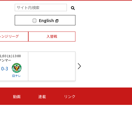
English
レンジリーグ
入替戦
/03 (土) 13:00
第1節 03/21 (水) 12:00
ヤンマー
デンカS
0
-
3
1
-
2
日テレ
新潟Ｌ
ＡＣ長野
/03 (土) 13:00
第18節 11/03 (土) 13:00
第
動画
連載
リンク
ヤンマー
味フィ西
0
-
3
3
-
4
日テレ
ジェフＬ
マイナビ
F