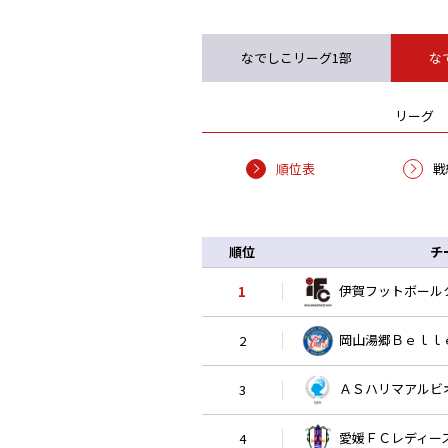
なでしこリーグ1部
な
リーグ
順位表
戦
順位
チ
伊賀フットボール
1
岡山湯郷Ｂｅｌｌ
2
ＡＳハリマアルビ
3
愛媛ＦＣレディー
4