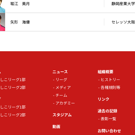
堀江 美月
静岡産業大学
矢形 海優
セレッソ大阪
ム
ニュース
組織概要
しこリーグ1部
リーグ
ヒストリー
しこリーグ2部
メディア
各種規則等
チーム
グ
リンク
アカデミー
しこリーグ1部
過去の記録
しこリーグ2部
スタジアム
表彰一覧
動画
お問い合わせ