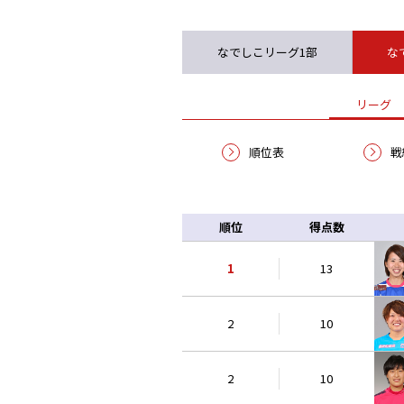
なでしこリーグ1部
な
リーグ
順位表
戦
順位
得点数
1
13
2
10
2
10