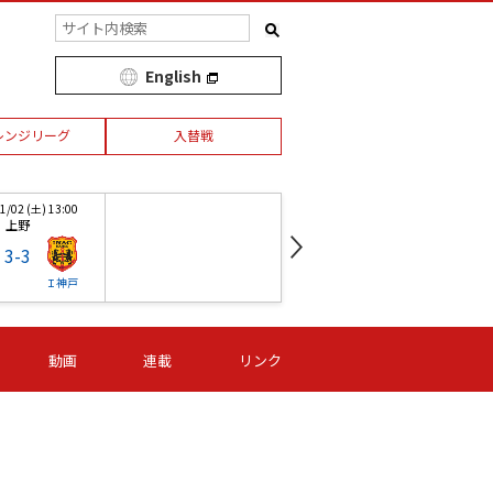
English
レンジリーグ
入替戦
/02 (土) 13:00
第1節 03/21 (木) 13:00
上野
ギオンス
3
-
3
1
-
0
Ｉ神戸
ノジマ
マイナビ
/02 (土) 13:00
第18節 11/02 (土) 13:00
第
動画
連載
リンク
上野
ユアスタ
3
-
3
0
-
4
Ｉ神戸
マイナビ
日テレ
ジ