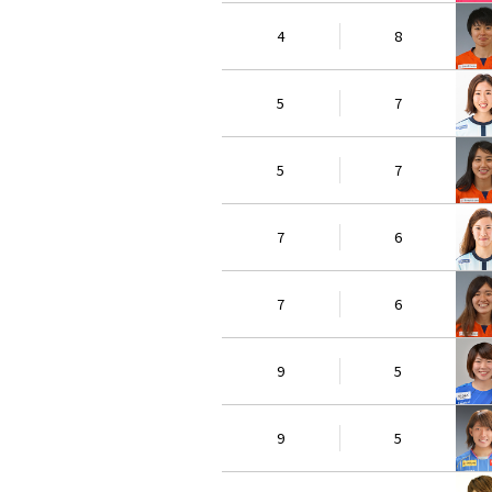
4
8
5
7
5
7
7
6
7
6
9
5
9
5