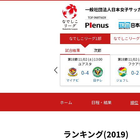
一般社団法人日本女子サッ
TOP
PARTNER
なでしこリーグ1部
なでしこリーグ
試合結果
次節
第18節 11/02 (土) 13:00
第18節 11/02 (
ユアスタ
フクア
0
-
4
0
-
2
マイナビ
日テレ
ジェフＬ
試合結果
試合結果
試合結果
試合結果
試合結果
次節
次節
次節
次節
次節
00
第18節 11/02 (土) 13:00
第18節 11/02 (
ホーム
日程・結果
順位
ユアスタ
フクア
0
-
4
0
-
2
戸
マイナビ
日テレ
ジェフＬ
ランキング(2019)