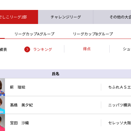
でしこリーグ2部
チャレンジリーグ
その他の大
リーグカップAグループ
リーグカップBグループ
得点
シュ
績表
ランキング
氏名
薊 理絵
ちふれＡＳエ
髙橋 美夕紀
ニッパツ横浜
宝田 沙織
セレッソ大阪