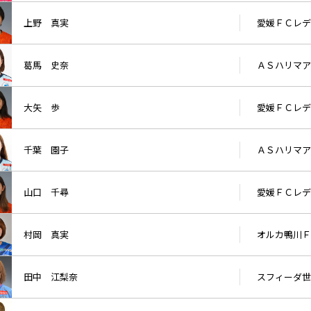
上野 真実
愛媛ＦＣレデ
葛馬 史奈
ＡＳハリマア
大矢 歩
愛媛ＦＣレデ
千葉 園子
ＡＳハリマア
山口 千尋
愛媛ＦＣレデ
村岡 真実
オルカ鴨川Ｆ
田中 江梨奈
スフィーダ世