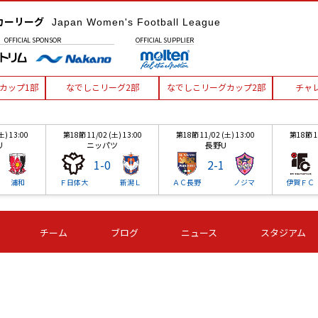
カーリーグ
Japan Women's Football League
OFFICIAL
SPONSOR
OFFICIAL
SUPPLIER
カップ1部
なでしこリーグ2部
なでしこリーグカップ2部
チャ
土) 13:00
第18節 11/02 (土) 13:00
第18節 11/02 (土) 13:00
第18節 11
リ
ニッパツ
長野U
1
-
0
2
-
1
浦和
Ｆ日体大
新潟Ｌ
ＡＣ長野
ノジマ
伊賀ＦＣ
土) 13:00
第18節 11/02 (土) 13:00
第18節 11/02 (土) 13:00
第18節 11
チーム
ブログ
ニュース
スタジアム
リ
ニッパツ
長野U
1
-
0
2
-
1
浦和
Ｆ日体大
新潟Ｌ
ＡＣ長野
ノジマ
伊賀ＦＣ