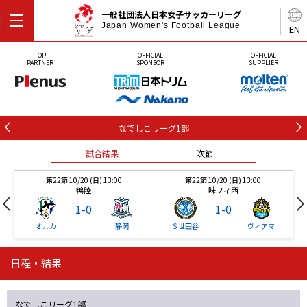
一般社団法人日本女子サッカーリーグ
Japan Women's Football League
EN
TOP
OFFICIAL
OFFICIAL
PARTNER
SPONSOR
SUPPLIER
なでしこリーグ1部
試合結果
次節
第22節 10/20 (日) 13:00
第22節 10/20 (日) 13:00
鴨陸
味フィ西
1
-
0
1
-
0
オルカ
静岡
Ｓ世田谷
ヴィアマ
日程・結果
第22節 10/20 (日) 13:00
第22節 10/20 (日) 13:00
試合結果
試合結果
次節
次節
鴨陸
味フィ西
1
-
0
1
-
0
なでしこリーグ1部