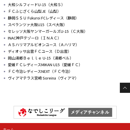
大和シルフィードU-15（大和Ｓ）
ＦＣふじざくら山梨JE（山梨）
静岡ＳＳＵ Fukuroi FCレディース（静岡）
スペランツァ大阪U15（スぺ大阪）
セレッソ大阪ヤンマーガールズU-15（Ｃ大阪）
INAC神戸テゾーロ（ＩＮＡＣ）
ＡＳハリマアルビオンユース（Ａハリマ）
ディオッサ出雲ＦＣユース（Ｄ出雲）
岡山湯郷Ｂｅｌｌｅ U-15（湯郷ベル）
愛媛ＦＣレディースMIKAN U15（愛媛ＦＣ）
ＦＣ今治レディースNEXT（ＦＣ今治）
ヴィアマテラス宮崎 Soreina（ヴィアマ）
ホーム