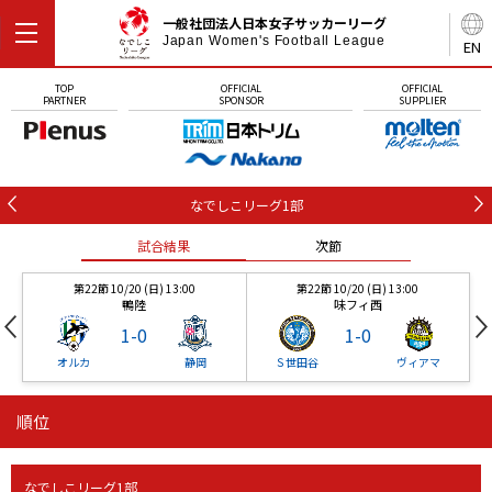
一般社団法人日本女子サッカーリーグ
Japan Women's Football League
EN
TOP
OFFICIAL
OFFICIAL
PARTNER
SPONSOR
SUPPLIER
なでしこリーグ1部
試合結果
次節
第22節 10/20 (日) 13:00
第22節 10/20 (日) 13:00
鴨陸
味フィ西
1
-
0
1
-
0
オルカ
静岡
Ｓ世田谷
ヴィアマ
順位
第22節 10/20 (日) 13:00
第22節 10/20 (日) 13:00
試合結果
試合結果
次節
次節
鴨陸
味フィ西
1
-
0
1
-
0
なでしこリーグ1部