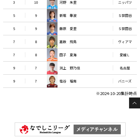
3
10
河野 朱里
ニッパツ
5
9
新堀 華波
Ｓ世田谷
5
9
藤原 愛里
Ｓ世田谷
7
8
嘉数 飛鳥
ヴィアマ
7
8
田子 夏海
愛媛Ｌ
9
7
渕上 野乃佳
名古屋
9
7
塩谷 瑠南
バニーズ
※2024-10-20集計時点