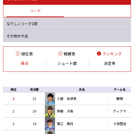
オルカ
静岡
Ｓ世田谷
ヴィアマ
リーグ
なでしこリーグ2部
その他の大会
順位表
戦績表
ランキング
得点
シュート数
決定率
順位
得点数
氏名
チーム名
1
22
土屋 佑津季
静岡
2
20
齊藤 夕眞
ヴィアマ
3
10
堀江 美月
Ｓ世田谷