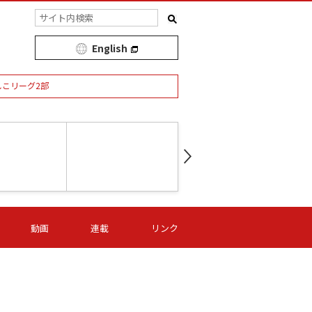
English
しこリーグ2部
第16節 09/05 (土) 15:00
第
ニッパツ
-
ニッパツ
名古屋
/06 (日) 15:00
第16節 09/06 (日) 15:00
第16節 09/05 (土) 15:00
第
動画
連載
リンク
オリプリ
津山
ニッパツ
-
-
-
Ｓ日体大
湯郷ベル
オルカ
ニッパツ
名古屋