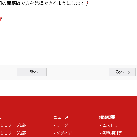
1日の開幕戦で力を発揮できるようにします
一覧へ
次へ
ム
ニュース
組織概要
しこリーグ1部
リーグ
ヒストリー
しこリーグ2部
メディア
各種規則等