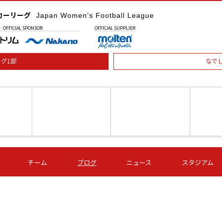
カーリーグ
Japan Women's Football League
OFFICIAL
SPONSOR
OFFICIAL
SUPPLIER
グ1部
なで
土) 15:00
第16節 09/05 (土) 16:00
第16節 09/05 (土) 17:00
第16節 09
チーム
ブログ
ニュース
スタジアム
星
ＡＧＦ
いちご
-
-
愛媛Ｌ
Ｓ世田谷
伊賀ＦＣ
ヴィアマ
Ａハリマ
Ｖ市原Ｌ