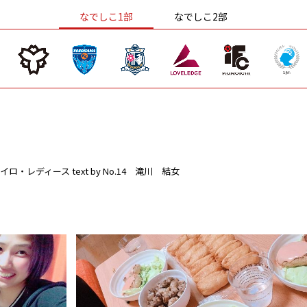
なでしこ1部
なでしこ2部
イロ・レディース
text by No.14 滝川 結女