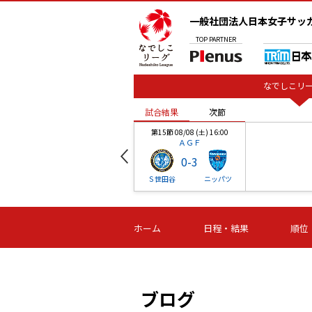
一般社団法人日本女子サッ
TOP
PARTNER
なでしこリー
試合結果
次節
00
第15節 08/08 (土) 16:00
ＡＧＦ
0
-
3
ベル
Ｓ世田谷
ニッパツ
試合結果
次節
00
第16節 09/06 (日) 15:00
第16節 09/05 (土) 15:00
第16節 09/05 (
ホーム
日程・結果
順位
津山
ニッパツ
石人の
-
-
-
体大
湯郷ベル
オルカ
ニッパツ
名古屋
静岡
ブログ