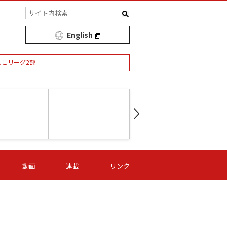
English
しこリーグ2部
第16節 09/05 (土) 15:00
第
ニッパツ
-
ニッパツ
名古屋
/06 (日) 15:00
第16節 09/06 (日) 15:00
第16節 09/05 (土) 15:00
第
動画
連載
リンク
オリプリ
津山
ニッパツ
-
-
-
Ｓ日体大
湯郷ベル
オルカ
ニッパツ
名古屋