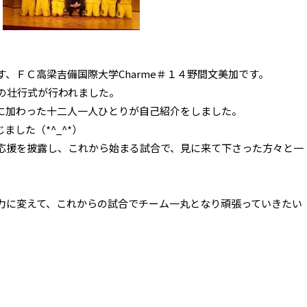
、ＦＣ高梁吉備国際大学Charme＃１４野間文美加です。
ての壮行式が行われました。
に加わった十二人一人ひとりが自己紹介をしました。
した（*^_^*）
応援を披露し、これから始まる試合で、見に来て下さった方々と一
力に変えて、これからの試合でチーム一丸となり頑張っていきたい