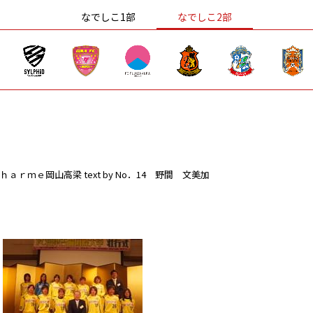
なでしこ1部
なでしこ2部
ｈａｒｍｅ岡山高梁
text by No．14 野間 文美加