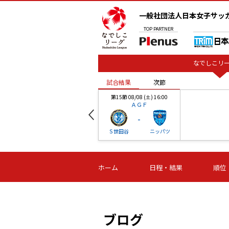
一般社団法人日本女子サッ
TOP
PARTNER
なでしこリー
試合結果
次節
00
第15節 08/08 (土) 16:00
ＡＧＦ
-
ベル
Ｓ世田谷
ニッパツ
試合結果
次節
00
第16節 09/06 (日) 15:00
第16節 09/05 (土) 15:00
第16節 09/05 (
ホーム
日程・結果
順位
津山
ニッパツ
石人の
-
-
-
体大
湯郷ベル
オルカ
ニッパツ
名古屋
静岡
ブログ