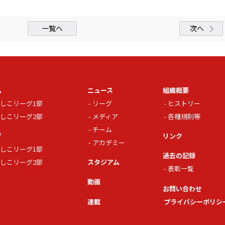
一覧へ
次へ
ム
ニュース
組織概要
しこリーグ1部
リーグ
ヒストリー
しこリーグ2部
メディア
各種規則等
チーム
グ
リンク
アカデミー
しこリーグ1部
過去の記録
しこリーグ2部
スタジアム
表彰一覧
動画
お問い合わせ
連載
プライバシーポリシ