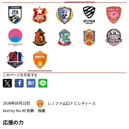
ニッパツ
名古屋
静岡
愛媛Ｌ
このページを共有する
2026年05月22日
レノファ山口ＦＣレディース
text by No.40 佐藤 伽蓮
応援の力