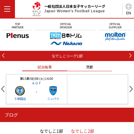
一般社団法人日本女子サッカーリーグ
Japan Women's Football League
EN
TOP
OFFICIAL
OFFICIAL
PARTNER
SPONSOR
SUPPLIER
なでしこリーグ1部
試合結果
次節
第15節 08/08 (土) 16:00
ＡＧＦ
-
Ｓ世田谷
ニッパツ
ブログ
第16節 09/05 (土) 15:00
第16節 09/05 (土) 15:00
試合結果
次節
ニッパツ
石人の星
-
-
なでしこ1部
なでしこ2部