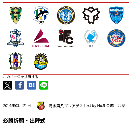
ニッパツ
名古屋
静岡
愛媛Ｌ
このページを共有する
2014年03月21日
清水第八プレアデス
text by No.5 金城 若菜
必勝祈願・出陣式