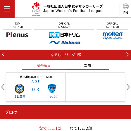
一般社団法人日本女子サッカーリーグ
Japan Women's Football League
EN
TOP
OFFICIAL
OFFICIAL
PARTNER
SPONSOR
SUPPLIER
なでしこリーグ1部
試合結果
次節
第15節 08/08 (土) 16:00
ＡＧＦ
0
-
3
Ｓ世田谷
ニッパツ
ブログ
第16節 09/05 (土) 15:00
第16節 09/05 (土) 15:00
試合結果
次節
ニッパツ
石人の星
-
-
なでしこ1部
なでしこ2部