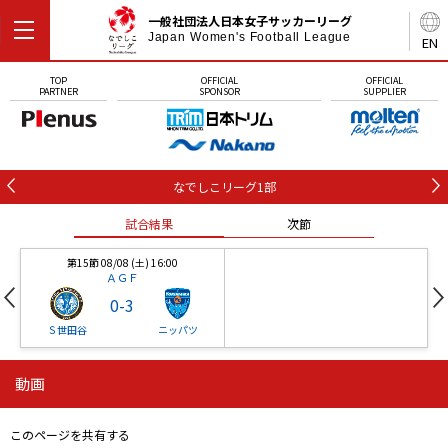
一般社団法人日本女子サッカーリーグ
Japan Women's Football League
EN
TOP
OFFICIAL
OFFICIAL
PARTNER
SPONSOR
SUPPLIER
なでしこリーグ1部
試合結果
次節
第15節 08/08 (土) 16:00
ＡＧＦ
0
-
3
Ｓ世田谷
ニッパツ
動画
第16節 09/05 (土) 15:00
第16節 09/05 (土) 15:00
試合結果
次節
ニッパツ
石人の星
-
-
このページを共有する