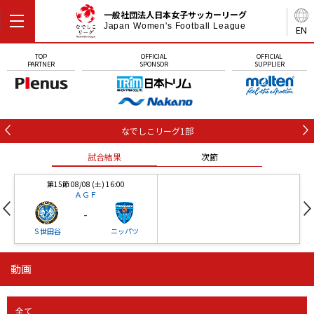
一般社団法人日本女子サッカーリーグ
Japan Women's Football League
EN
TOP
OFFICIAL
OFFICIAL
PARTNER
SPONSOR
SUPPLIER
なでしこリーグ1部
試合結果
次節
第15節 08/08 (土) 16:00
ＡＧＦ
-
Ｓ世田谷
ニッパツ
動画
第16節 09/05 (土) 15:00
第16節 09/05 (土) 15:00
試合結果
次節
ニッパツ
石人の星
-
-
全て