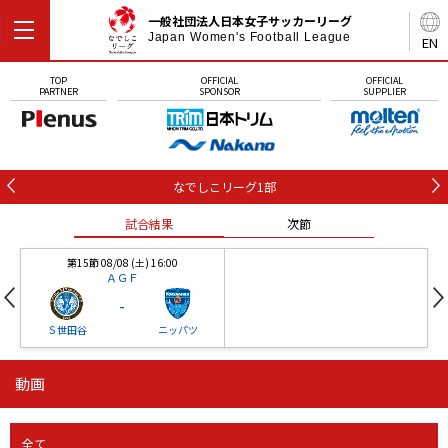
一般社団法人日本女子サッカーリーグ
Japan Women's Football League
EN
TOP
OFFICIAL
OFFICIAL
PARTNER
SPONSOR
SUPPLIER
なでしこリーグ1部
試合結果
次節
第15節 08/08 (土) 16:00
ＡＧＦ
-
Ｓ世田谷
ニッパツ
動画
第16節 09/05 (土) 15:00
第16節 09/05 (土) 15:00
試合結果
次節
ニッパツ
石人の星
-
-
全て