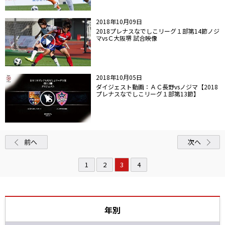
2018年10月09日
2018プレナスなでしこリーグ１部第14節ノジ
マvsＣ大阪堺 試合映像
2018年10月05日
ダイジェスト動画：ＡＣ長野vsノジマ【2018
プレナスなでしこリーグ１部第13節】
前へ
次へ
1
2
3
4
年別