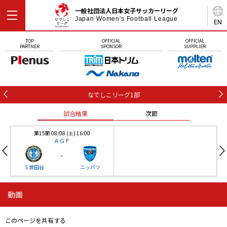
一般社団法人日本女子サッカーリーグ
Japan Women's Football League
EN
TOP
OFFICIAL
OFFICIAL
PARTNER
SPONSOR
SUPPLIER
なでしこリーグ1部
試合結果
次節
第15節 08/08 (土) 16:00
ＡＧＦ
-
Ｓ世田谷
ニッパツ
動画
第16節 09/05 (土) 15:00
第16節 09/05 (土) 15:00
試合結果
次節
ニッパツ
石人の星
-
-
このページを共有する