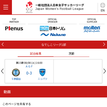
一般社団法人日本女子サッカーリーグ
Japan Women's Football League
EN
TOP
OFFICIAL
OFFICIAL
PARTNER
SPONSOR
SUPPLIER
なでしこリーグ1部
試合結果
次節
第15節 08/08 (土) 16:00
ＡＧＦ
0
-
3
Ｓ世田谷
ニッパツ
動画
第16節 09/05 (土) 15:00
第16節 09/05 (土) 15:00
試合結果
次節
ニッパツ
石人の星
-
-
このページを共有する