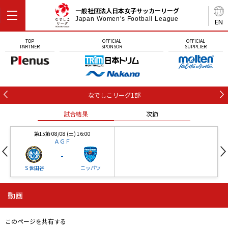
一般社団法人日本女子サッカーリーグ
Japan Women's Football League
EN
TOP
OFFICIAL
OFFICIAL
PARTNER
SPONSOR
SUPPLIER
なでしこリーグ1部
試合結果
次節
第15節 08/08 (土) 16:00
ＡＧＦ
-
Ｓ世田谷
ニッパツ
動画
第16節 09/05 (土) 15:00
第16節 09/05 (土) 15:00
試合結果
次節
ニッパツ
石人の星
-
-
このページを共有する