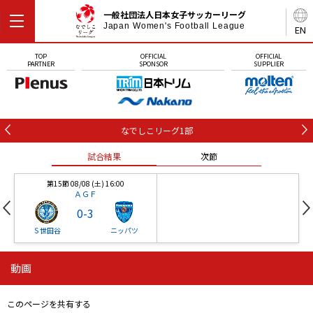
一般社団法人日本女子サッカーリーグ
Japan Women's Football League
EN
TOP
OFFICIAL
OFFICIAL
PARTNER
SPONSOR
SUPPLIER
なでしこリーグ1部
試合結果
次節
第15節 08/08 (土) 16:00
ＡＧＦ
0
-
3
Ｓ世田谷
ニッパツ
動画
第16節 09/05 (土) 15:00
第16節 09/05 (土) 15:00
試合結果
次節
ニッパツ
石人の星
-
-
このページを共有する