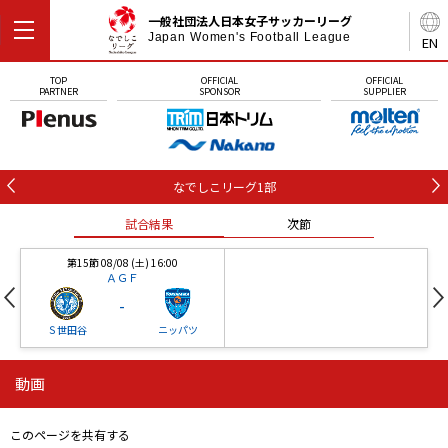
一般社団法人日本女子サッカーリーグ
Japan Women's Football League
EN
TOP
OFFICIAL
OFFICIAL
PARTNER
SPONSOR
SUPPLIER
なでしこリーグ1部
試合結果
次節
第15節 08/08 (土) 16:00
ＡＧＦ
-
Ｓ世田谷
ニッパツ
動画
第16節 09/05 (土) 15:00
第16節 09/05 (土) 15:00
試合結果
次節
ニッパツ
石人の星
-
-
このページを共有する