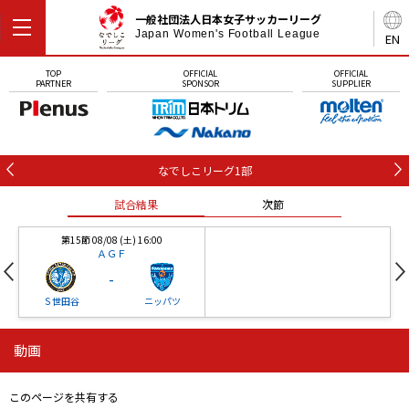
一般社団法人日本女子サッカーリーグ
Japan Women's Football League
EN
TOP
OFFICIAL
OFFICIAL
PARTNER
SPONSOR
SUPPLIER
なでしこリーグ1部
試合結果
次節
第15節 08/08 (土) 16:00
ＡＧＦ
-
Ｓ世田谷
ニッパツ
動画
第16節 09/05 (土) 15:00
第16節 09/05 (土) 15:00
試合結果
次節
ニッパツ
石人の星
-
-
このページを共有する