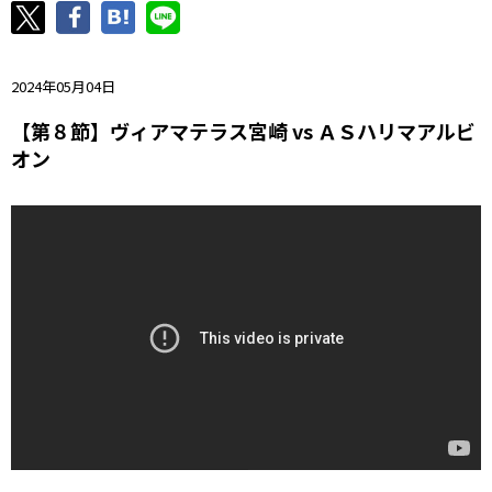
ニッパツ
名古屋
静岡
愛媛Ｌ
2024年05月04日
【第８節】ヴィアマテラス宮崎 vs ＡＳハリマアルビ
オン