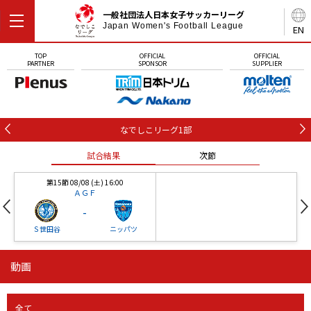
一般社団法人日本女子サッカーリーグ
Japan Women's Football League
EN
TOP
OFFICIAL
OFFICIAL
PARTNER
SPONSOR
SUPPLIER
なでしこリーグ1部
試合結果
次節
第15節 08/08 (土) 16:00
ＡＧＦ
-
Ｓ世田谷
ニッパツ
動画
第16節 09/05 (土) 15:00
第16節 09/05 (土) 15:00
試合結果
次節
ニッパツ
石人の星
-
-
全て