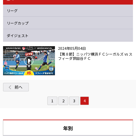
ニッパツ
名古屋
静岡
愛媛Ｌ
リーグ
リーグカップ
ダイジェスト
2024年05月04日
【第８節】ニッパツ横浜ＦＣシーガルズ vs ス
フィーダ世田谷ＦＣ
前へ
1
2
3
4
年別