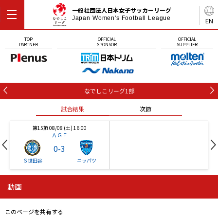
一般社団法人日本女子サッカーリーグ
Japan Women's Football League
EN
TOP
OFFICIAL
OFFICIAL
PARTNER
SPONSOR
SUPPLIER
なでしこリーグ1部
試合結果
次節
第15節 08/08 (土) 16:00
ＡＧＦ
0
-
3
Ｓ世田谷
ニッパツ
動画
第16節 09/05 (土) 15:00
第16節 09/05 (土) 15:00
試合結果
次節
ニッパツ
石人の星
-
-
このページを共有する