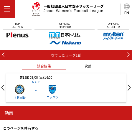
一般社団法人日本女子サッカーリーグ
Japan Women's Football League
EN
TOP
OFFICIAL
OFFICIAL
PARTNER
SPONSOR
SUPPLIER
なでしこリーグ1部
試合結果
次節
第15節 08/08 (土) 16:00
ＡＧＦ
-
Ｓ世田谷
ニッパツ
動画
第16節 09/05 (土) 15:00
第16節 09/05 (土) 15:00
試合結果
次節
ニッパツ
石人の星
-
-
このページを共有する