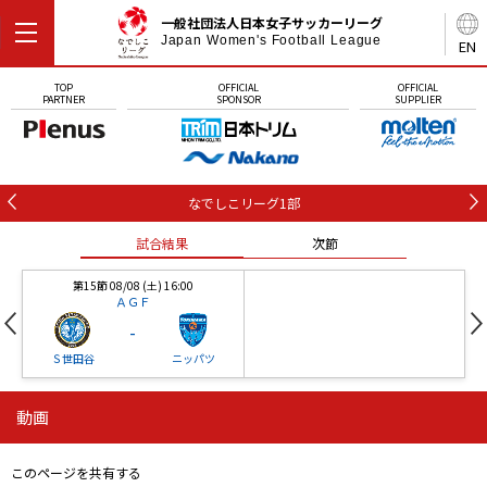
一般社団法人日本女子サッカーリーグ
Japan Women's Football League
EN
TOP
OFFICIAL
OFFICIAL
PARTNER
SPONSOR
SUPPLIER
なでしこリーグ1部
試合結果
次節
第15節 08/08 (土) 16:00
ＡＧＦ
-
Ｓ世田谷
ニッパツ
動画
第16節 09/05 (土) 15:00
第16節 09/05 (土) 15:00
試合結果
次節
ニッパツ
石人の星
-
-
このページを共有する