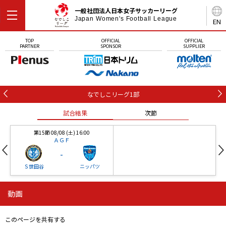
一般社団法人日本女子サッカーリーグ
Japan Women's Football League
EN
TOP
OFFICIAL
OFFICIAL
PARTNER
SPONSOR
SUPPLIER
なでしこリーグ1部
試合結果
次節
第15節 08/08 (土) 16:00
ＡＧＦ
-
Ｓ世田谷
ニッパツ
動画
第16節 09/05 (土) 15:00
第16節 09/05 (土) 15:00
試合結果
次節
ニッパツ
石人の星
-
-
このページを共有する