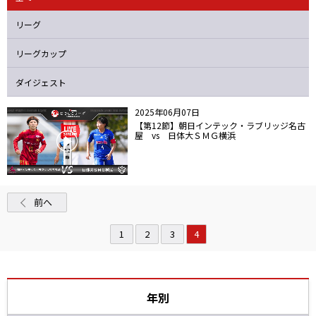
ニッパツ
名古屋
静岡
愛媛Ｌ
リーグ
リーグカップ
ダイジェスト
2025年06月07日
【第12節】朝日インテック・ラブリッジ名古
屋 vs 日体大ＳＭＧ横浜
前へ
1
2
3
4
年別