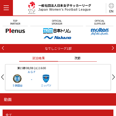
一般社団法人日本女子サッカーリーグ
Japan Women's Football League
EN
TOP
OFFICIAL
OFFICIAL
PARTNER
SPONSOR
SUPPLIER
なでしこリーグ1部
試合結果
次節
第15節 08/08 (土) 16:00
ＡＧＦ
-
Ｓ世田谷
ニッパツ
動画
第16節 09/05 (土) 15:00
第16節 09/05 (土) 15:00
試合結果
次節
ニッパツ
石人の星
-
-
全て