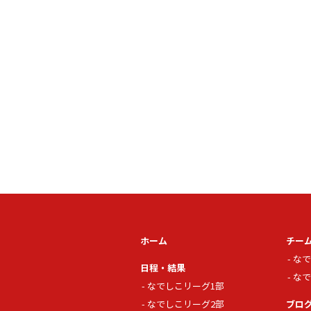
ホーム
チー
なで
日程・結果
なで
なでしこリーグ1部
なでしこリーグ2部
ブロ