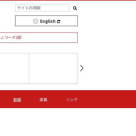
English
しこリーグ2部
第16節 09/05 (土) 15:00
第
ニッパツ
-
ニッパツ
名古屋
/06 (日) 15:00
第16節 09/06 (日) 15:00
第16節 09/05 (土) 15:00
第
動画
連載
リンク
オリプリ
津山
ニッパツ
-
-
-
Ｓ日体大
湯郷ベル
オルカ
ニッパツ
名古屋