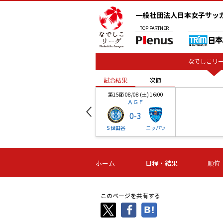
一般社団法人日本女子サッ
TOP
PARTNER
なでしこリー
試合結果
次節
00
第15節 08/08 (土) 16:00
ＡＧＦ
0
-
3
ベル
Ｓ世田谷
ニッパツ
試合結果
次節
00
第16節 09/06 (日) 15:00
第16節 09/05 (土) 15:00
第16節 09/05 (
ホーム
日程・結果
順位
津山
ニッパツ
石人の
-
-
-
体大
湯郷ベル
オルカ
ニッパツ
名古屋
静岡
このページを共有する