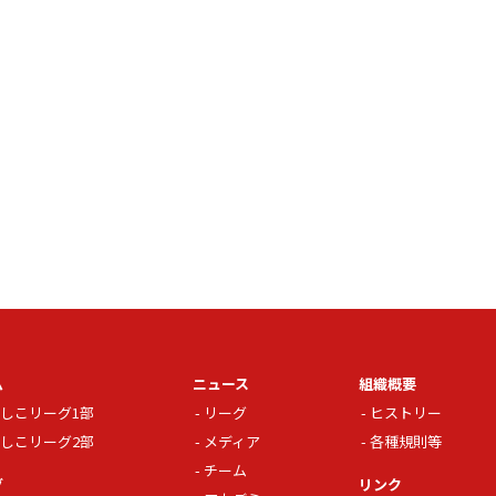
ム
ニュース
組織概要
しこリーグ1部
リーグ
ヒストリー
しこリーグ2部
メディア
各種規則等
チーム
グ
リンク