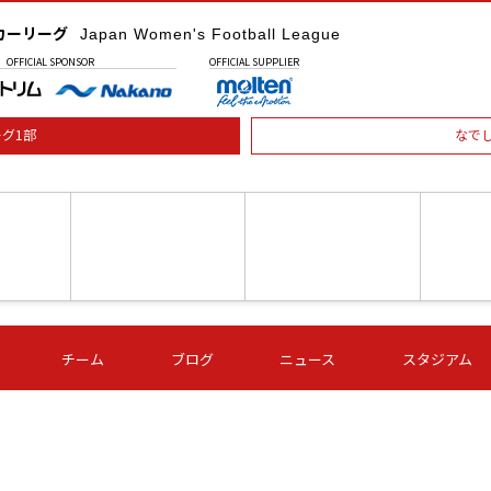
カーリーグ
Japan Women's Football League
OFFICIAL
SPONSOR
OFFICIAL
SUPPLIER
グ1部
なで
土) 15:00
第16節 09/05 (土) 16:00
第16節 09/05 (土) 17:00
第16節 09
チーム
ブログ
ニュース
スタジアム
星
ＡＧＦ
いちご
-
-
愛媛Ｌ
Ｓ世田谷
伊賀ＦＣ
ヴィアマ
Ａハリマ
Ｖ市原Ｌ