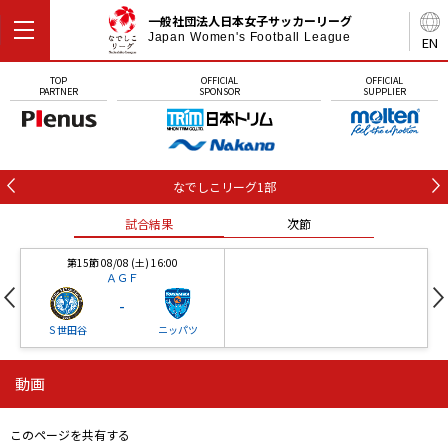
一般社団法人日本女子サッカーリーグ
Japan Women's Football League
EN
TOP
OFFICIAL
OFFICIAL
PARTNER
SPONSOR
SUPPLIER
なでしこリーグ1部
試合結果
次節
第15節 08/08 (土) 16:00
ＡＧＦ
-
Ｓ世田谷
ニッパツ
動画
第16節 09/05 (土) 15:00
第16節 09/05 (土) 15:00
試合結果
次節
ニッパツ
石人の星
-
-
このページを共有する