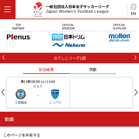
一般社団法人日本女子サッカーリーグ
Japan Women's Football League
EN
TOP
OFFICIAL
OFFICIAL
PARTNER
SPONSOR
SUPPLIER
なでしこリーグ1部
試合結果
次節
第15節 08/08 (土) 16:00
ＡＧＦ
-
Ｓ世田谷
ニッパツ
動画
第16節 09/05 (土) 15:00
第16節 09/05 (土) 15:00
試合結果
次節
ニッパツ
石人の星
-
-
このページを共有する