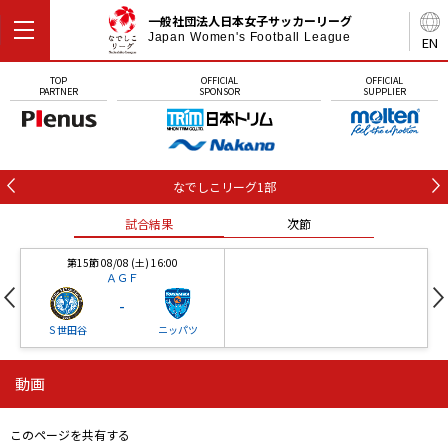
一般社団法人日本女子サッカーリーグ
Japan Women's Football League
EN
TOP
OFFICIAL
OFFICIAL
PARTNER
SPONSOR
SUPPLIER
なでしこリーグ1部
試合結果
次節
第15節 08/08 (土) 16:00
ＡＧＦ
-
Ｓ世田谷
ニッパツ
動画
第16節 09/05 (土) 15:00
第16節 09/05 (土) 15:00
試合結果
次節
ニッパツ
石人の星
-
-
このページを共有する