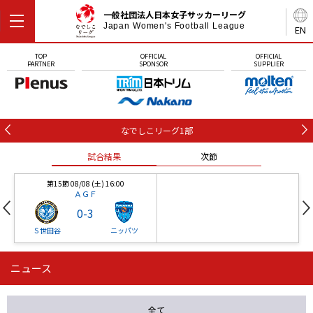
一般社団法人日本女子サッカーリーグ
Japan Women's Football League
EN
TOP
OFFICIAL
OFFICIAL
PARTNER
SPONSOR
SUPPLIER
なでしこリーグ1部
試合結果
次節
第15節 08/08 (土) 16:00
ＡＧＦ
0
-
3
Ｓ世田谷
ニッパツ
ニュース
第16節 09/05 (土) 15:00
第16節 09/05 (土) 15:00
試合結果
次節
ニッパツ
石人の星
-
-
全て