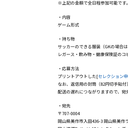
※上記の金額で全日程参加可能です
・内容
ゲーム形式
・持ち物
サッカーのできる服装（GKの場合は
レガース・飲み物・健康保険証のコ
・応募方法
プリントアウトした[
セレクション申
なお、返信用の封筒（82円切手貼
配送の遅れにつながりますので、宛
・宛先
〒707-0004
岡山県美作市入田436-3 岡山県美