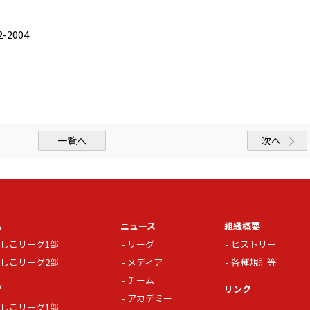
-2004
一覧へ
次へ
ム
ニュース
組織概要
しこリーグ1部
リーグ
ヒストリー
しこリーグ2部
メディア
各種規則等
チーム
グ
リンク
アカデミー
しこリーグ1部