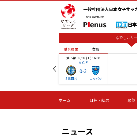
一般社団法人日本女子サッ
TOP
PARTNER
なでしこリー
試合結果
次節
00
第15節 08/08 (土) 16:00
ＡＧＦ
0
-
3
ベル
Ｓ世田谷
ニッパツ
試合結果
次節
00
第16節 09/06 (日) 15:00
第16節 09/05 (土) 15:00
第16節 09/05 (
ホーム
日程・結果
順位
津山
ニッパツ
石人の
-
-
-
体大
湯郷ベル
オルカ
ニッパツ
名古屋
静岡
ニュース