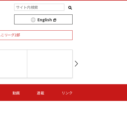
English
しこリーグ2部
第16節 09/05 (土) 15:00
第
ニッパツ
-
ニッパツ
名古屋
/06 (日) 15:00
第16節 09/06 (日) 15:00
第16節 09/05 (土) 15:00
第
動画
連載
リンク
オリプリ
津山
ニッパツ
-
-
-
Ｓ日体大
湯郷ベル
オルカ
ニッパツ
名古屋