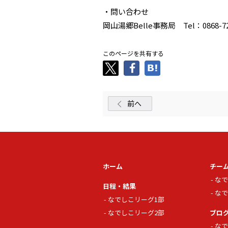
・問い合わせ
岡山湯郷Belle事務局 Tel：0868-72
このページを共有する
前へ
ホーム
チー
なで
日程・結果
なで
なでしこリーグ1部
なでしこリーグ2部
ブロ
なで