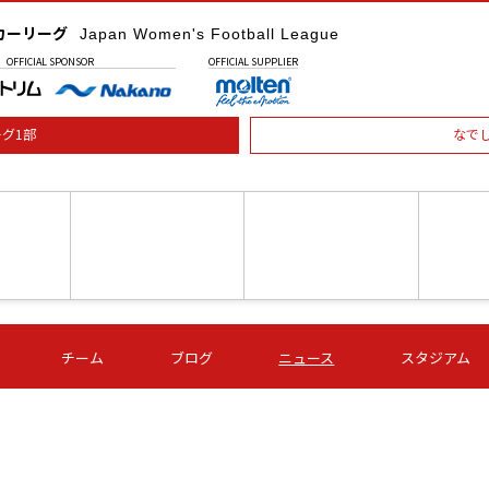
カーリーグ
Japan Women's Football League
OFFICIAL
SPONSOR
OFFICIAL
SUPPLIER
グ1部
なで
土) 15:00
第16節 09/05 (土) 16:00
第16節 09/05 (土) 17:00
第16節 09
チーム
ブログ
ニュース
スタジアム
星
ＡＧＦ
いちご
-
-
愛媛Ｌ
Ｓ世田谷
伊賀ＦＣ
ヴィアマ
Ａハリマ
Ｖ市原Ｌ