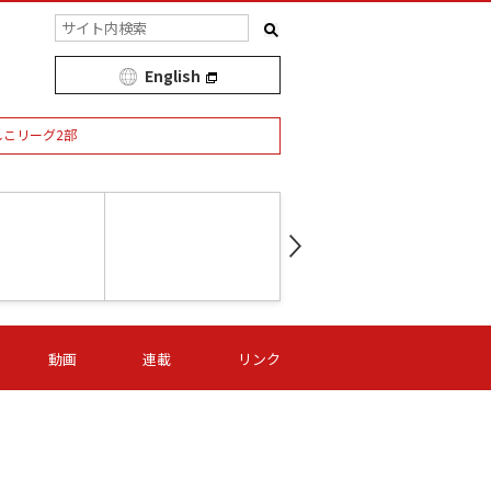
English
しこリーグ2部
第16節 09/05 (土) 15:00
第
ニッパツ
-
ニッパツ
名古屋
/06 (日) 15:00
第16節 09/06 (日) 15:00
第16節 09/05 (土) 15:00
第
動画
連載
リンク
オリプリ
津山
ニッパツ
-
-
-
Ｓ日体大
湯郷ベル
オルカ
ニッパツ
名古屋