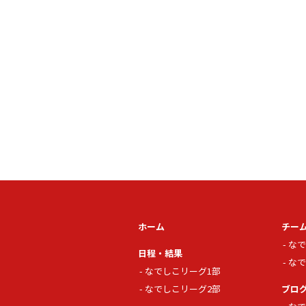
ホーム
チー
なで
日程・結果
なで
なでしこリーグ1部
なでしこリーグ2部
ブロ