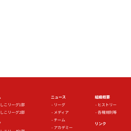
ム
ニュース
組織概要
しこリーグ1部
リーグ
ヒストリー
しこリーグ2部
メディア
各種規則等
チーム
グ
リンク
アカデミー