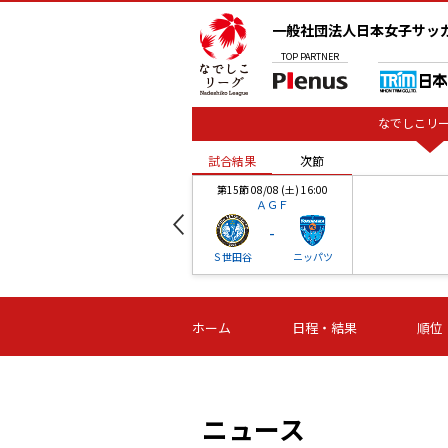
一般社団法人日本女子サッ
TOP
PARTNER
なでしこリー
試合結果
次節
00
第15節 08/08 (土) 16:00
ＡＧＦ
-
ベル
Ｓ世田谷
ニッパツ
試合結果
次節
00
第16節 09/06 (日) 15:00
第16節 09/05 (土) 15:00
第16節 09/05 (
ホーム
日程・結果
順位
津山
ニッパツ
石人の
-
-
-
体大
湯郷ベル
オルカ
ニッパツ
名古屋
静岡
ニュース