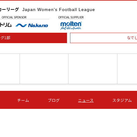
カーリーグ
Japan Women's Football League
OFFICIAL
SPONSOR
OFFICIAL
SUPPLIER
グ1部
なで
土) 15:00
第16節 09/05 (土) 16:00
第16節 09/05 (土) 17:00
第16節 09
チーム
ブログ
ニュース
スタジアム
星
ＡＧＦ
いちご
-
-
愛媛Ｌ
Ｓ世田谷
伊賀ＦＣ
ヴィアマ
Ａハリマ
Ｖ市原Ｌ