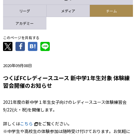
ニッパツ
名古屋
静岡
愛媛Ｌ
リーグ
メディア
チーム
アカデミー
このページを共有する
2020年09月08日
つくばFCレディースユース 新中学1年⽣対象 体験練
習会開催のお知らせ
2021年度の新中学１年⽣⼥⼦向けのレディースユース体験練習会
9/22(⽕・祝)を開催します。
詳しくは
こちら
をご覧ください。
※中学⽣や⾼校⽣の体験参加は随時受け付けております。お気軽に