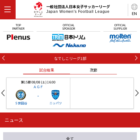
一般社団法人日本女子サッカーリーグ
Japan Women's Football League
EN
TOP
OFFICIAL
OFFICIAL
PARTNER
SPONSOR
SUPPLIER
なでしこリーグ1部
試合結果
次節
第15節 08/08 (土) 16:00
ＡＧＦ
-
Ｓ世田谷
ニッパツ
ニュース
第16節 09/05 (土) 15:00
第16節 09/05 (土) 15:00
試合結果
次節
ニッパツ
石人の星
-
-
全て