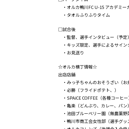
・オルカ鴨川FC U-15 アカデミ
・タオルふりふりタイム
□試合後
・監督、選手インタビュー（予定
・キッズ限定、選手によるサイン
・お見送り
☆オルカ横丁情報☆
出店店舗
・みっ子ちゃんのおそうざい（お
・必勝（フライドポテト、）
・SPAiCE COFFEE（各種コーヒ
・亀楽（どんぶり、カレー、パン
・池田ブルーベリー園（無農薬野
・鴨川市商工会女性部（選手グッ
・オルカフレンズ（後援会入会申