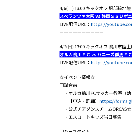
4/6(土) 13:00 キックオフ 服部
スペランツァ大阪 vs 静岡ＳＳＵボ
LIVE配信URL：
https://youtube.co
ーーーーーーーーーー
4/7(日) 13:00 キックオフ 鴨川
オルカ鴨川ＦＣ vs バニーズ群馬Ｆ
LIVE配信URL：
https://youtube.c
☆イベント情報☆
□試合前
・オルカ鴨川FCサッカー教室（幼
【申込・詳細】
https://forms.
・公式チアダンスチームORCAS
・エスコートキッズ当日募集
□ハーフタイム