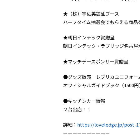
★（株）宇佐美鉱油ブース
ハーフタイム抽選会でもらえる商品
★朝日インテック賞贈呈
朝日インテック・ラブリッジ名古屋
★マッチデースポンサー賞贈呈
●グッズ販売 レプリカユニフォーム（
オフィシャルガイドブック（1500
●キッチンカー情報
２台出店！！
詳細：
https://loveledge.jp/post-1
ーーーーーーーーーー