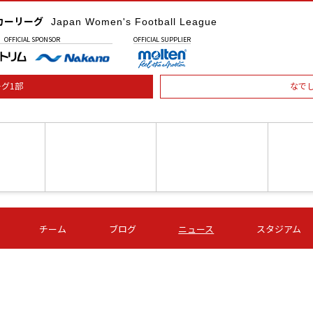
カーリーグ
Japan Women's Football League
OFFICIAL
SPONSOR
OFFICIAL
SUPPLIER
グ1部
なで
土) 15:00
第16節 09/05 (土) 16:00
第16節 09/05 (土) 17:00
第16節 09
チーム
ブログ
ニュース
スタジアム
星
ＡＧＦ
いちご
-
-
愛媛Ｌ
Ｓ世田谷
伊賀ＦＣ
ヴィアマ
Ａハリマ
Ｖ市原Ｌ