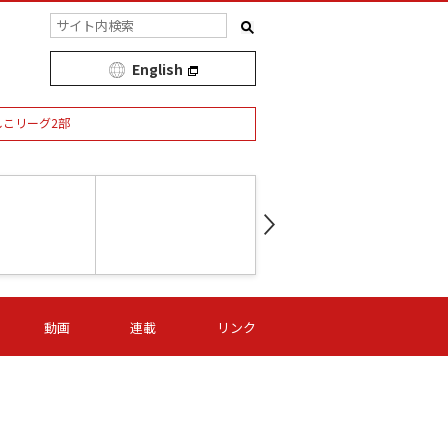
English
しこリーグ2部
第16節 09/05 (土) 15:00
第
ニッパツ
-
ニッパツ
名古屋
/06 (日) 15:00
第16節 09/06 (日) 15:00
第16節 09/05 (土) 15:00
第
動画
連載
リンク
オリプリ
津山
ニッパツ
-
-
-
Ｓ日体大
湯郷ベル
オルカ
ニッパツ
名古屋