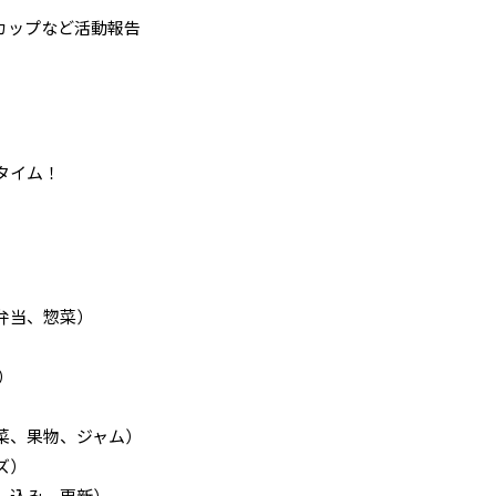
ーカップなど活動報告
）
タイム！
弁当、惣菜）
ー）
）
菜、果物、ジャム）
ズ）
し込み、更新）