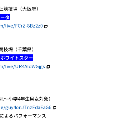
緑地陸上競技場（大阪府）
ニータ
m/live/FCrZ-8Bz2z0
市陸上競技場（千葉県）
Ｃホワイトスター
om/live/UR4AIdWGjgs
児～小学4年生男女対象）
gle/guy4onJTnzFdaEaG6
☆によるパフォーマンス