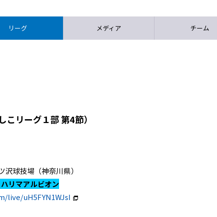
リーグ
メディア
チーム
しこリーグ１部 第4節）
パツ三ツ沢球技場（神奈川県）
Ｓハリマアルビオン
om/live/uH5FYN1WJsI