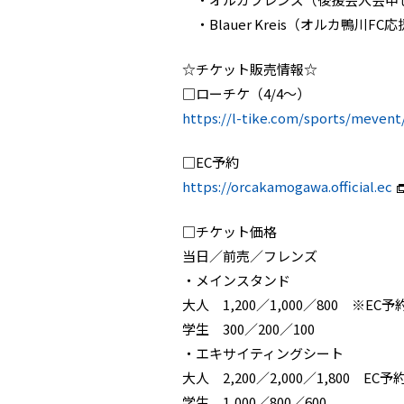
・Blauer Kreis（オルカ鴨川FC
☆チケット販売情報☆
□ローチケ（4/4～）
https://l-tike.com/sports/meven
□EC予約
https://orcakamogawa.official.ec
□チケット価格
当日／前売／フレンズ
・メインスタンド
大人 1,200／1,000／800 ※EC予約 
学生 300／200／100
・エキサイティングシート
大人 2,200／2,000／1,800 EC予約 
学生 1,000／800／600