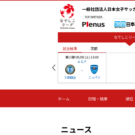
一般社団法人日本女子サッ
TOP
PARTNER
なでしこリー
試合結果
次節
00
第15節 08/08 (土) 16:00
ＡＧＦ
-
ベル
Ｓ世田谷
ニッパツ
試合結果
次節
00
第16節 09/06 (日) 15:00
第16節 09/05 (土) 15:00
第16節 09/05 (
ホーム
日程・結果
順位
津山
ニッパツ
石人の
-
-
-
体大
湯郷ベル
オルカ
ニッパツ
名古屋
静岡
ニュース