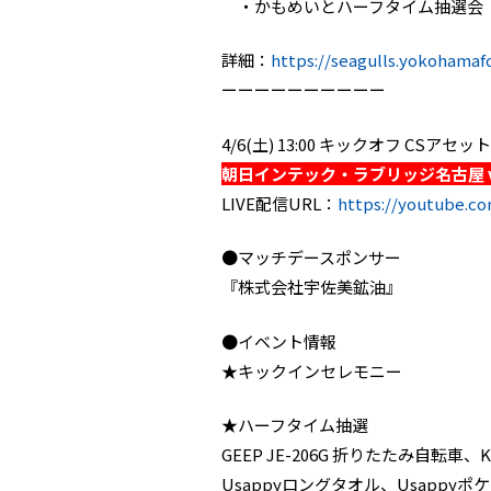
・かもめいとハーフタイム抽選会
詳細：
https://seagulls.yokohamaf
ーーーーーーーーーー
4/6(土) 13:00 キックオフ CS
朝日インテック・ラブリッジ名古屋 
LIVE配信URL：
https://youtube.c
●マッチデースポンサー
『株式会社宇佐美鉱油』
●イベント情報
★キックインセレモニー
★ハーフタイム抽選
GEEP JE-206G 折りたたみ自転車
Usappyロングタオル、Usapp