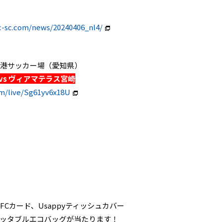
c-sc.com/news/20240406_nl4/
アセット港サッカー場（愛知県）
vs ヴィアマテラス宮崎
om/live/Sg61yv6x18U
、KFCカード、Usappyティッシュカバー
yポケッタブルエコバッグが当たります！