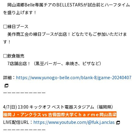
岡山湯郷Belle専属チアのBELLESTARSが試合前とハーフタイム
を盛り上げます！
□縁日ブース
美作商工会の縁日ブースが出店！どなたでもご参加いただけま
す！
□飲食販売
7店舗出店！（黒豆バーガー、串焼き、ピザなど）
詳細：
https://www.yunogo-belle.com/blank-8/game-20240407
ーーーーーーーーーー
4/7(日) 13:00 キックオフ ベスト電器スタジアム（福岡県）
福岡Ｊ・アンクラス vs 吉備国際大学Ｃｈａｒｍｅ岡山高梁
LIVE配信URL：
https://www.youtube.com/@fuk.j.anclas
ーーーーーーーーーー