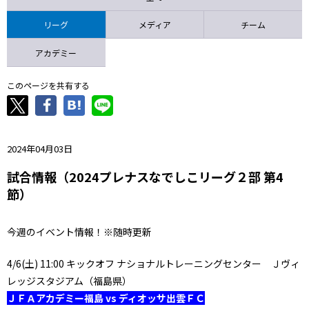
ニッパツ
名古屋
静岡
愛媛Ｌ
リーグ
メディア
チーム
アカデミー
このページを共有する
2024年04月03日
試合情報（2024プレナスなでしこリーグ２部 第4
節）
今週のイベント情報！※随時更新
4/6(土) 11:00 キックオフ ナショナルトレーニングセンター Ｊヴィ
レッジスタジアム（福島県）
ＪＦＡアカデミー福島 vs ディオッサ出雲ＦＣ