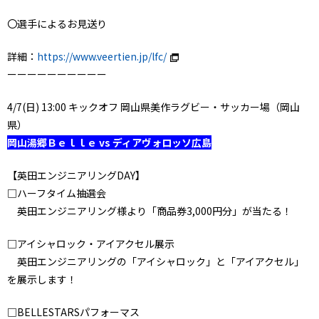
〇選手によるお見送り
詳細：
https://www.veertien.jp/lfc/
ーーーーーーーーーー
4/7(日) 13:00 キックオフ 岡山県美作ラグビー・サッカー場（岡山
県）
岡山湯郷Ｂｅｌｌｅ vs ディアヴォロッソ広島
【英田エンジニアリングDAY】
□ハーフタイム抽選会
英田エンジニアリング様より「商品券3,000円分」が当たる！
□アイシャロック・アイアクセル展示
英田エンジニアリングの「アイシャロック」と「アイアクセル」
を展示します！
□BELLESTARSパフォーマス