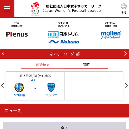
一般社団法人日本女子サッカーリーグ
Japan Women's Football League
EN
TOP
OFFICIAL
OFFICIAL
PARTNER
SPONSOR
SUPPLIER
なでしこリーグ1部
試合結果
次節
第15節 08/08 (土) 16:00
ＡＧＦ
-
Ｓ世田谷
ニッパツ
ニュース
第16節 09/05 (土) 15:00
第16節 09/05 (土) 15:00
試合結果
次節
ニッパツ
石人の星
-
-
全て