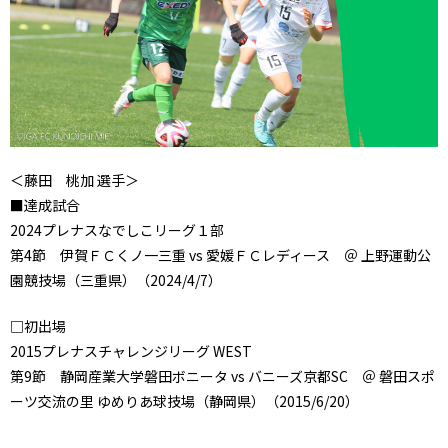
＜藤田 桃加 選手＞
■達成試合
2024プレナスなでしこリーグ１部
第4節 伊賀ＦＣくノ一三重 vs 愛媛ＦＣレディース ＠ 上野運動公
園競技場（三重県）（2024/4/7）
□初出場
2015プレナスチャレンジリーグ WEST
第9節 静岡産業大学磐田ボニータ vs バニーズ京都SC ＠ 磐田スポ
ーツ交流の里 ゆめりあ球技場（静岡県）（2015/6/20）