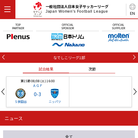
一般社団法人日本女子サッカーリーグ
Japan Women's Football League
EN
TOP
OFFICIAL
OFFICIAL
PARTNER
SPONSOR
SUPPLIER
なでしこリーグ1部
試合結果
次節
第15節 08/08 (土) 16:00
ＡＧＦ
0
-
3
Ｓ世田谷
ニッパツ
ニュース
第16節 09/05 (土) 15:00
第16節 09/05 (土) 15:00
試合結果
次節
ニッパツ
石人の星
-
-
全て