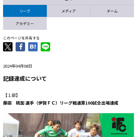
ニッパツ
名古屋
静岡
愛媛Ｌ
リーグ
メディア
チーム
アカデミー
このページを共有する
2024年04月08日
記録達成について
【１部】
藤田 桃加 選手（伊賀ＦＣ）リーグ戦通算100試合出場達成