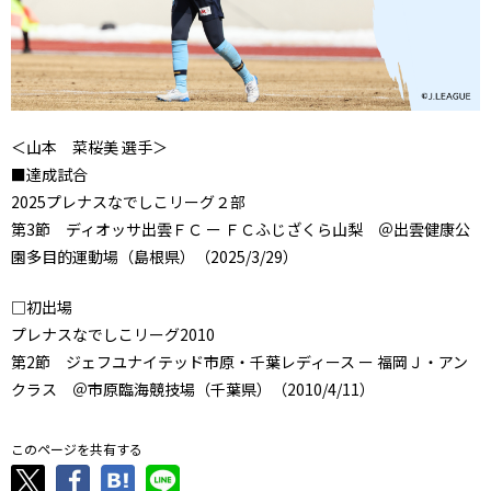
＜山本 菜桜美 選手＞
■達成試合
2025プレナスなでしこリーグ２部
第3節 ディオッサ出雲ＦＣ ー ＦＣふじざくら山梨 ＠出雲健康公
園多目的運動場（島根県）（2025/3/29）
□初出場
プレナスなでしこリーグ2010
第2節 ジェフユナイテッド市原・千葉レディース ー 福岡Ｊ・アン
クラス ＠市原臨海競技場（千葉県）（2010/4/11）
このページを共有する