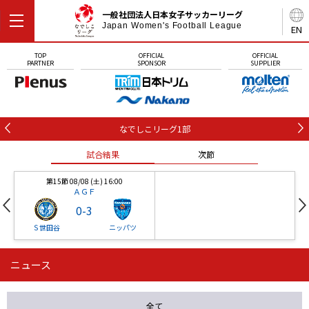
一般社団法人日本女子サッカーリーグ
Japan Women's Football League
EN
TOP
OFFICIAL
OFFICIAL
PARTNER
SPONSOR
SUPPLIER
なでしこリーグ1部
試合結果
次節
第15節 08/08 (土) 16:00
ＡＧＦ
0
-
3
Ｓ世田谷
ニッパツ
ニュース
第16節 09/05 (土) 15:00
第16節 09/05 (土) 15:00
試合結果
次節
ニッパツ
石人の星
-
-
全て