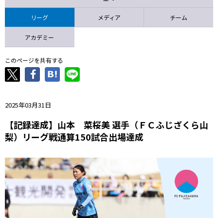
ニッパツ
名古屋
静岡
愛媛Ｌ
リーグ
メディア
チーム
アカデミー
このページを共有する
2025年03月31日
【記録達成】山本 菜桜美 選手（ＦＣふじざくら山
梨）リーグ戦通算150試合出場達成