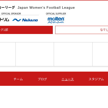
カーリーグ
Japan Women's Football League
OFFICIAL
SPONSOR
OFFICIAL
SUPPLIER
グ1部
なで
土) 15:00
第16節 09/05 (土) 16:00
第16節 09/05 (土) 17:00
第16節 09
チーム
ブログ
ニュース
スタジアム
星
ＡＧＦ
いちご
-
-
愛媛Ｌ
Ｓ世田谷
伊賀ＦＣ
ヴィアマ
Ａハリマ
Ｖ市原Ｌ