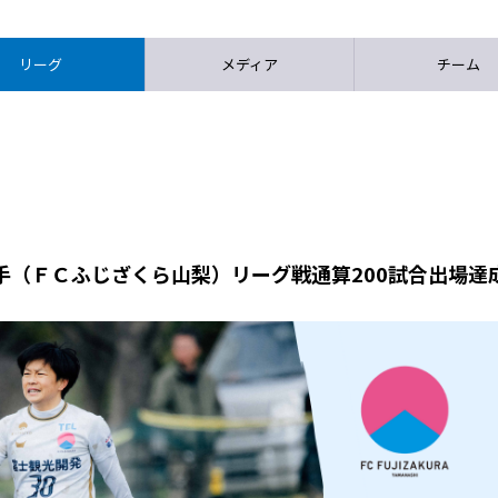
リーグ
メディア
チーム
手（ＦＣふじざくら山梨）リーグ戦通算200試合出場達