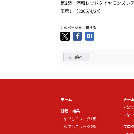
第3節 浦和レッドダイヤモンズレディ
玉県）（2005/4/24）
このページを共有する
前へ
ホーム
チー
なで
日程・結果
なで
なでしこリーグ1部
なでしこリーグ2部
ブロ