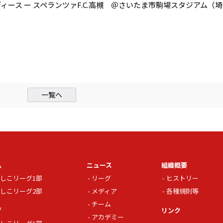
ース ー スペランツァF.C.高槻 ＠さいたま市駒場スタジアム（埼
一覧へ
ム
ニュース
組織概要
しこリーグ1部
リーグ
ヒストリー
しこリーグ2部
メディア
各種規則等
チーム
グ
リンク
アカデミー