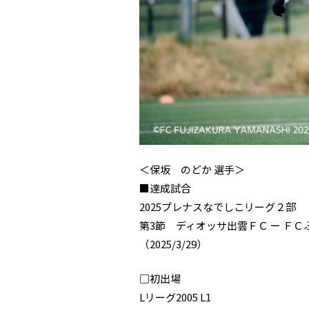
＜保坂 のどか 選手＞
■達成試合
2025プレナスなでしこリーグ２部
第3節 ディオッサ出雲ＦＣ ー Ｆ
（2025/3/29）
□初出場
Lリーグ2005 L1