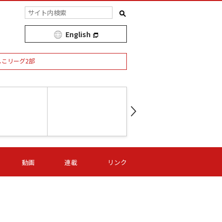
English
しこリーグ2部
第16節 09/05 (土) 15:00
第
ニッパツ
-
ニッパツ
名古屋
/06 (日) 15:00
第16節 09/06 (日) 15:00
第16節 09/05 (土) 15:00
第
動画
連載
リンク
オリプリ
津山
ニッパツ
-
-
-
Ｓ日体大
湯郷ベル
オルカ
ニッパツ
名古屋