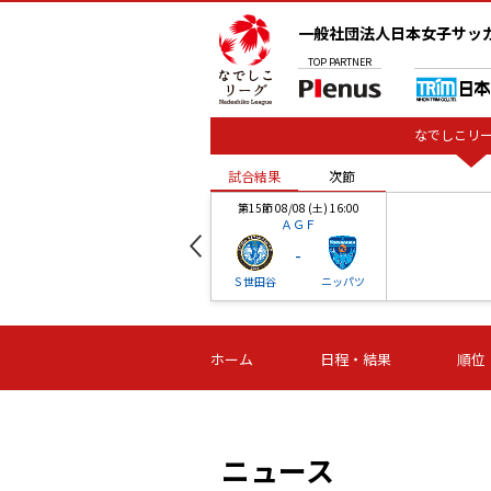
一般社団法人日本女子サッ
TOP
PARTNER
なでしこリー
試合結果
次節
00
第15節 08/08 (土) 16:00
ＡＧＦ
-
ベル
Ｓ世田谷
ニッパツ
試合結果
次節
00
第16節 09/06 (日) 15:00
第16節 09/05 (土) 15:00
第16節 09/05 (
ホーム
日程・結果
順位
津山
ニッパツ
石人の
-
-
-
体大
湯郷ベル
オルカ
ニッパツ
名古屋
静岡
ニュース