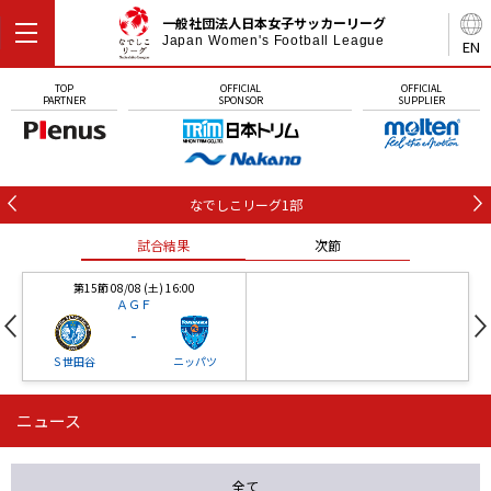
一般社団法人日本女子サッカーリーグ
Japan Women's Football League
EN
TOP
OFFICIAL
OFFICIAL
PARTNER
SPONSOR
SUPPLIER
なでしこリーグ1部
試合結果
次節
第15節 08/08 (土) 16:00
ＡＧＦ
-
Ｓ世田谷
ニッパツ
ニュース
第16節 09/05 (土) 15:00
第16節 09/05 (土) 15:00
試合結果
次節
ニッパツ
石人の星
-
-
全て