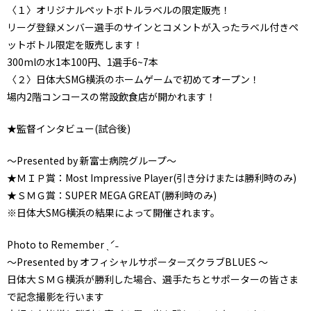
〈１〉オリジナルペットボトルラベルの限定販売！
リーグ登録メンバー選手のサインとコメントが入ったラベル付きペ
ットボトル限定を販売します！
300mlの水1本100円、1選手6~7本
〈２〉日体大SMG横浜のホームゲームで初めてオープン！
場内2階コンコースの常設飲食店が開かれます！
★監督インタビュー(試合後)
～Presented by 新富士病院グループ～
★ＭＩＰ賞：Most Impressive Player(引き分けまたは勝利時のみ)
★ＳＭＧ賞：SUPER MEGA GREAT(勝利時のみ)
※日体大SMG横浜の結果によって開催されます。
Photo to Remember ˎˊ˗
～Presented by オフィシャルサポーターズクラブBLUES ～
日体大ＳＭＧ横浜が勝利した場合、選手たちとサポーターの皆さま
で記念撮影を行います