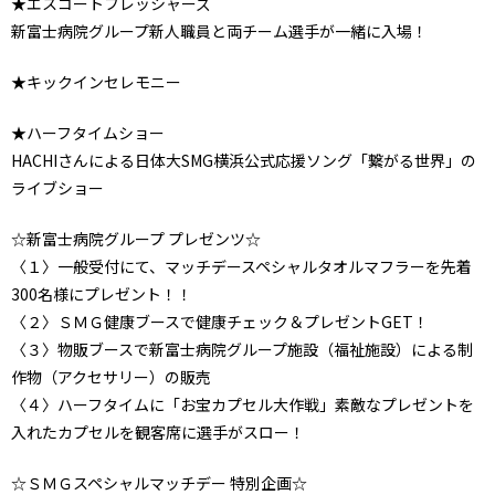
★エスコートフレッシャーズ
新富士病院グループ新人職員と両チーム選手が一緒に入場！
★キックインセレモニー
★ハーフタイムショー
HACHIさんによる日体大SMG横浜公式応援ソング「繋がる世界」の
ライブショー
☆新富士病院グループ プレゼンツ☆
〈１〉一般受付にて、マッチデースペシャルタオルマフラーを先着
300名様にプレゼント！！
〈２〉ＳＭＧ健康ブースで健康チェック＆プレゼントGET！
〈３〉物販ブースで新富士病院グループ施設（福祉施設）による制
作物（アクセサリー）の販売
〈４〉ハーフタイムに「お宝カプセル大作戦」素敵なプレゼントを
入れたカプセルを観客席に選手がスロー！
☆ＳＭＧスペシャルマッチデー 特別企画☆