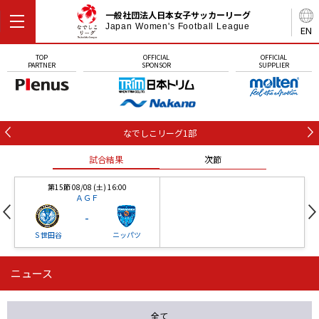
一般社団法人日本女子サッカーリーグ
Japan Women's Football League
EN
TOP
OFFICIAL
OFFICIAL
PARTNER
SPONSOR
SUPPLIER
なでしこリーグ1部
試合結果
次節
第15節 08/08 (土) 16:00
ＡＧＦ
-
Ｓ世田谷
ニッパツ
ニュース
第16節 09/05 (土) 15:00
第16節 09/05 (土) 15:00
試合結果
次節
ニッパツ
石人の星
-
-
全て