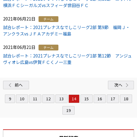
横浜ＦＣシーガルズvsスフィーダ世田谷ＦＣ
2021年06月21日
チーム
試合レポート：2021プレナスなでしこリーグ2部 第9節 福岡Ｊ・
アンクラスvsＪＦＡアカデミー福島
2021年06月21日
チーム
試合レポート：2021プレナスなでしこリーグ1部 第12節 アンジュ
ヴィオレ広島vs伊賀ＦＣくノ一三重
前へ
次へ
9
10
11
12
13
14
15
16
17
18
19