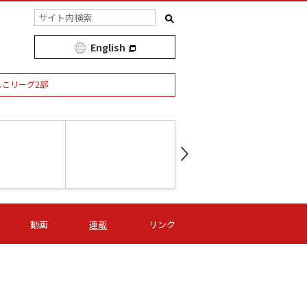
English
しこリーグ2部
第16節 09/05 (土) 15:00
第
ニッパツ
-
ニッパツ
名古屋
/06 (日) 15:00
第16節 09/06 (日) 15:00
第16節 09/05 (土) 15:00
第
動画
連載
リンク
オリプリ
津山
ニッパツ
-
-
-
Ｓ日体大
湯郷ベル
オルカ
ニッパツ
名古屋