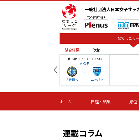
一般社団法人日本女子サッ
TOP
PARTNER
なでしこリー
試合結果
次節
00
第15節 08/08 (土) 16:00
ＡＧＦ
-
ベル
Ｓ世田谷
ニッパツ
試合結果
次節
00
第16節 09/06 (日) 15:00
第16節 09/05 (土) 15:00
第16節 09/05 (
ホーム
日程・結果
順位
津山
ニッパツ
石人の
-
-
-
体大
湯郷ベル
オルカ
ニッパツ
名古屋
静岡
連載コラム