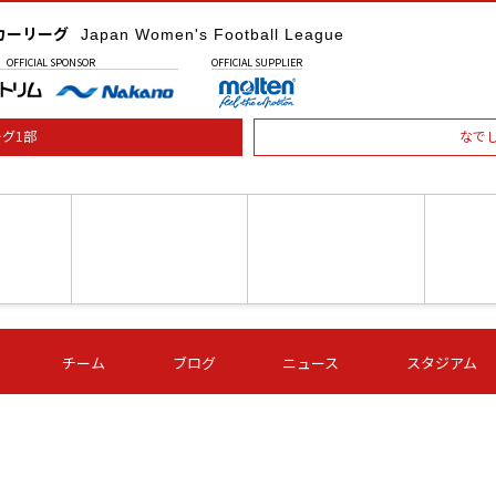
カーリーグ
Japan Women's Football League
OFFICIAL
SPONSOR
OFFICIAL
SUPPLIER
グ1部
なで
土) 15:00
第16節 09/05 (土) 16:00
第16節 09/05 (土) 17:00
第16節 09
チーム
ブログ
ニュース
スタジアム
星
ＡＧＦ
いちご
-
-
愛媛Ｌ
Ｓ世田谷
伊賀ＦＣ
ヴィアマ
Ａハリマ
Ｖ市原Ｌ