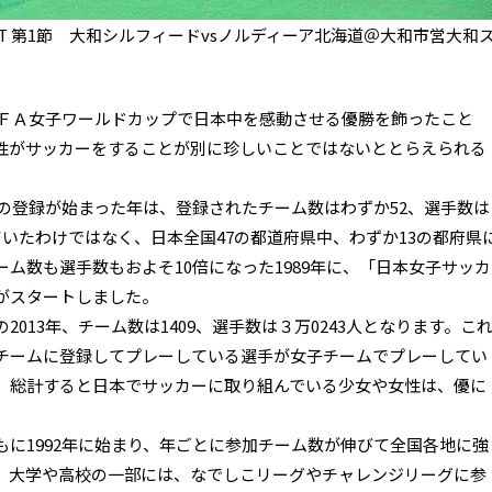
AST 第1節 大和シルフィードvsノルディーア北海道＠大和市営大和
ＩＦＡ女子ワールドカップで日本中を感動させる優勝を飾ったこと
性がサッカーをすることが別に珍しいことではないととらえられる
の登録が始まった年は、登録されたチーム数はわずか52、選手数は
ていたわけではなく、日本全国47の都道府県中、わずか13の都府県
ム数も選手数もおよそ10倍になった1989年に、「日本女子サッカ
がスタートしました。
13年、チーム数は1409、選手数は３万0243人となります。こ
チームに登録してプレーしている選手が女子チームでプレーしてい
で、総計すると日本でサッカーに取り組んでいる少女や女性は、優に
に1992年に始まり、年ごとに参加チーム数が伸びて全国各地に強
。大学や高校の一部には、なでしこリーグやチャレンジリーグに参