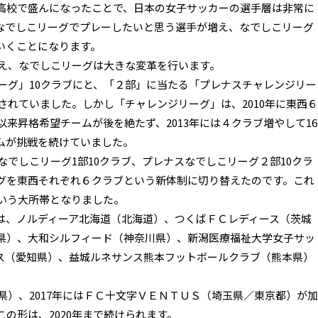
高校で盛んになったことで、日本の女子サッカーの選手層は非常に
なでしこリーグでプレーしたいと思う選手が増え、なでしこリーグ
いくことになります。
応え、なでしこリーグは大きな変革を行います。
ーグ」10クラブにと、「２部」に当たる「プレナスチャレンジリー
営されていました。しかし「チャレンジリーグ」は、2010年に東西６
以来昇格希望チームが後を絶たず、2013年には４クラブ増やして16
ムが挑戦を続けていました。
なでしこリーグ1部10クラブ、プレナスなでしこリーグ２部10クラ
グを東西それぞれ６クラブという新体制に切り替えたのです。これ
という大所帯となりました。
、ノルディーア北海道（北海道）、つくばＦＣレディース（茨城
県）、大和シルフィード（神奈川県）、新潟医療福祉大学女子サッ
ス（愛知県）、益城ルネサンス熊本フットボールクラブ（熊本県）
県）、2017年にはＦＣ十文字ＶＥＮＴＵＳ（埼玉県／東京都）が加
この形は、2020年まで続けられます。