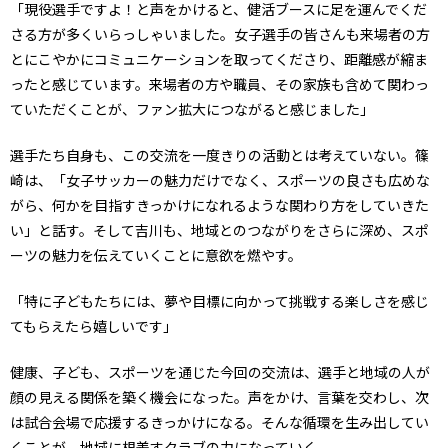
「現役選手ですよ！と声をかけると、健活ブースに足を運んでくだ
さる方が多くいらっしゃいました。女子選手の皆さんも来場者の方
とにこやかにコミュニケーションを取ってくださり、距離感が縮ま
ったと感じています。来場者の方や職員、その家族も含めて関わっ
ていただくことが、ファン拡大につながると感じました」
選手たち自身も、この交流を一度きりの活動とは考えていない。篠
崎は、「女子サッカーの魅力だけでなく、スポーツの良さも広めな
がら、何かを目指すきっかけになれるような関わり方をしていきた
い」と話す。そして吉川も、地域とのつながりをさらに深め、スポ
ーツの魅力を伝えていくことに意欲を燃やす。
「特に子どもたちには、夢や目標に向かって挑戦する楽しさを感じ
てもらえたら嬉しいです」
健康、子ども、スポーツを通じた今回の交流は、選手と地域の人が
顔の見える関係を築く機会になった。声をかけ、言葉を交わし、次
は試合会場で応援するきっかけになる。そんな循環を生み出してい
くことが、地域に根差すクラブの力になっていく。