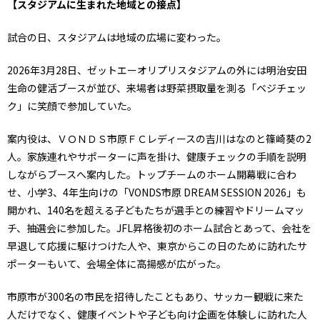
【スタジアムに生まれた地域との接点】
試合の日、スタジアムは地域の広場に変わった。
2026年3月28日、ゼットエーオリプリスタジアムの外には明治安田
生命の健活ブースが並び、来場者は野菜摂取量を測る「ベジチェッ
ク」に笑顔で参加していた。
案内役は、ＶＯＮＤＳ市原ＦＣレディースの吉川はなのと篠崎葵の2
人。家族連れやサポーターに声を掛け、健康チェックの手順を説明
しながらブースへ案内した。トップチームのホーム開幕戦に合わ
せ、小学3、4年生向けの「VONDS市原 DREAM SESSION 2026」も
開かれ、140名を超える子どもたちが選手との練習やドリームマッ
チ、抽選会に参加した。JFL昇格後初のホーム試合とあって、会社を
早退して応援に駆けつけた人や、東京からこの日のために訪れたサ
ポーターもいて、会場全体に高揚感が広がった。
市原市が300名の市民を招待したこともあり、サッカー観戦に来た
人だけでなく、健康イベントや子ども向け企画を体験しに訪れた人