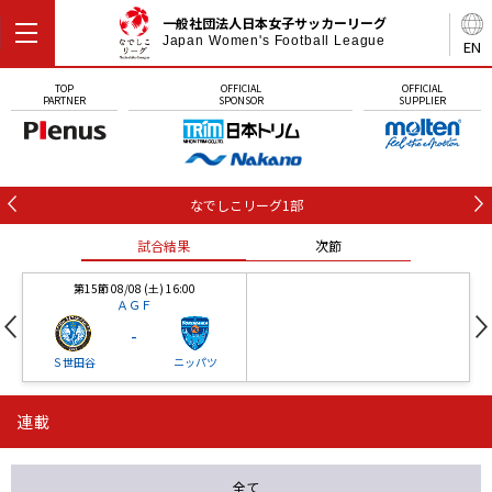
一般社団法人日本女子サッカーリーグ
Japan Women's Football League
EN
TOP
OFFICIAL
OFFICIAL
PARTNER
SPONSOR
SUPPLIER
なでしこリーグ1部
試合結果
次節
第15節 08/08 (土) 16:00
ＡＧＦ
-
Ｓ世田谷
ニッパツ
連載
第16節 09/05 (土) 15:00
第16節 09/05 (土) 15:00
試合結果
次節
ニッパツ
石人の星
-
-
全て