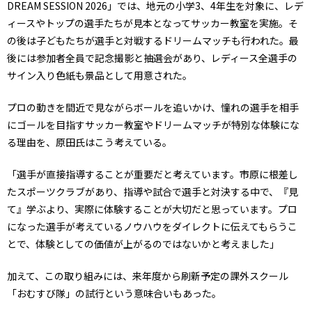
DREAM SESSION 2026」では、地元の小学3、4年生を対象に、レデ
ィースやトップの選手たちが見本となってサッカー教室を実施。そ
の後は子どもたちが選手と対戦するドリームマッチも行われた。最
後には参加者全員で記念撮影と抽選会があり、レディース全選手の
サイン入り色紙も景品として用意された。
プロの動きを間近で見ながらボールを追いかけ、憧れの選手を相手
にゴールを目指す――サッカー教室やドリームマッチが特別な体験にな
る理由を、原田氏はこう考えている。
「選手が直接指導することが重要だと考えています。市原に根差し
たスポーツクラブがあり、指導や試合で選手と対決する中で、『見
て』学ぶより、実際に体験することが大切だと思っています。プロ
になった選手が考えているノウハウをダイレクトに伝えてもらうこ
とで、体験としての価値が上がるのではないかと考えました」
加えて、この取り組みには、来年度から刷新予定の課外スクール
「おむすび隊」の試行という意味合いもあった。