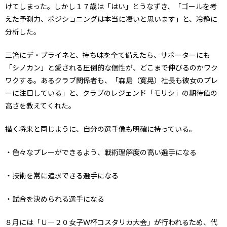
けてしまった。しかし１７歳は「はい」とうなずき、「ゴールを考
えた予測力、ポジショニングは本当に凄いと思います」と、冷静に
分析した。
三笘にデ・ブライネと、持ち味を全て備えたら、サポーターにも
「シノカン」と愛される圧倒的な個性が、どこまで伸びるのかワク
ワクする。あるクラブ関係者も、「森島（寛晃）社長も彼女のプレ
ーに注目している」と、クラブのレジェンド「モリシ」の期待値の
高さを教えてくれた。
描く将来と同じように、自分の選手像も明確に持っている。
・色々なプレーができるよう、戦術理解度の高い選手になる
・技術を常に追求できる選手になる
・試合を決められる選手になる
８月には「Ｕ―２０女子Ｗ杯コスタリカ大会」が行われるため、代