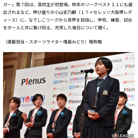
ガー」第７回は、高校生が初登場。昨年のリーグベスト１１にも選
出されるなど、伸び盛りの小山史乃観（１７＝セレッソ大阪堺レデ
ィース）に、なでしこリーグから世界を目指し、学校、練習、試合
をボールと共に駆け回る、充実した毎日について聞く。
（連載担当・スポーツライター増島みどり）敬称略