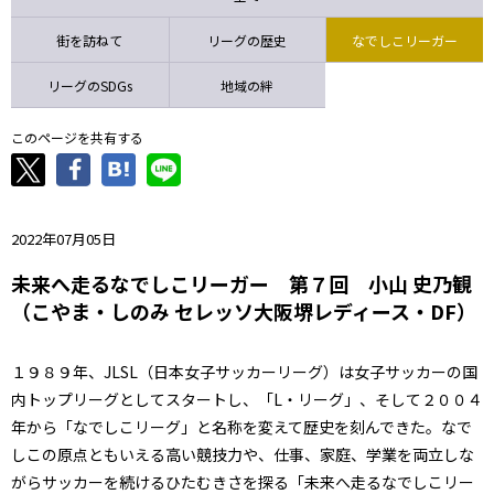
ニッパツ
名古屋
静岡
愛媛Ｌ
街を訪ねて
リーグの歴史
なでしこリーガー
リーグのSDGs
地域の絆
このページを共有する
2022年07月05日
未来へ走るなでしこリーガー 第７回 小山 史乃観
（こやま・しのみ セレッソ大阪堺レディース・DF）
１９８９年、JLSL（日本女子サッカーリーグ）は女子サッカーの国
内トップリーグとしてスタートし、「L・リーグ」、そして２００４
年から「なでしこリーグ」と名称を変えて歴史を刻んできた。なで
しこの原点ともいえる高い競技力や、仕事、家庭、学業を両立しな
がらサッカーを続けるひたむきさを探る「未来へ走るなでしこリー