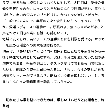
ラブに戻るために模索したリハビリに対して、３回目は、愛媛の気
候や県民性なのか、ゆったりと自然体のなかで時間が流れ、焦りは
消えた。市内のジムでのリハビリも、かつてない楽しさだった。
「一般のジムなので、年輩の方々や女性もいらっしゃって、そう
か、愛媛レディースの選手かい。頑張れよ、焦っちゃだめだよ、と
声をかけて頂き本当に有難いし嬉しいです」
地域に支えられ、若いチームの選手たちにも刺激を受ける。サッカ
ーを広める活動への興味も湧き始めた。
現在は、「あいおいニッセイ同和損保」松山支社で午前９時から午
後３時まで社員として勤務する。実は、千葉に所属していた際の勤
務先でもある。千葉を退団し、テストを受けてでも新天地で挑戦し
たいと、退職の希望を上司に伝えると、「もし、会社の支社がある
場所でサッカーができるなら、転勤という形を取ればいい」と、考
えもしなかった勤務形態を助言してもらった。
ー切れたじん帯を繋いできたのは、厳しいリハビリと応援者と、雑
草魂ー