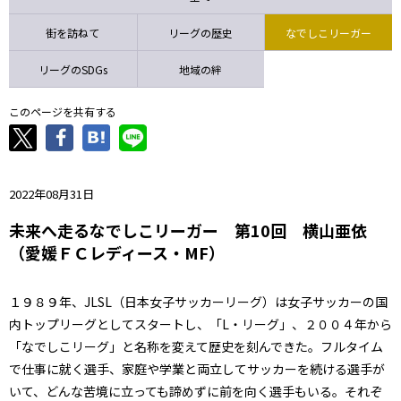
ニッパツ
名古屋
静岡
愛媛Ｌ
街を訪ねて
リーグの歴史
なでしこリーガー
リーグのSDGs
地域の絆
このページを共有する
2022年08月31日
未来へ走るなでしこリーガー 第10回 横山亜依
（愛媛ＦＣレディース・MF）
１９８９年、JLSL（日本女子サッカーリーグ）は女子サッカーの国
内トップリーグとしてスタートし、「L・リーグ」、２００４年から
「なでしこリーグ」と名称を変えて歴史を刻んできた。フルタイム
で仕事に就く選手、家庭や学業と両立してサッカーを続ける選手が
いて、どんな苦境に立っても諦めずに前を向く選手もいる。それぞ