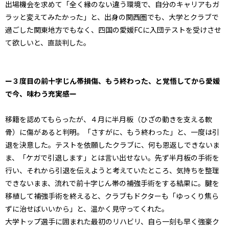
出場機会を求めて「全く縁のない違う環境で、自分のキャリアもガ
ラッと変えてみたかった」と、出身の関西圏でも、大学とクラブで
過ごした関東地方でもなく、四国の愛媛FCに入団テストを受けさせ
て欲しいと、直談判した。
ー３度目の前十字じん帯損傷、もう終わった、と覚悟してから愛媛
で今、味わう充実感ー
移籍を認めてもらったが、４月に半月板（ひざの動きを支える軟
骨）に傷があると判明。「さすがに、もう終わった」と、一度は引
退を決意した。テストを依願したクラブに、何も恩返しできないま
ま、「ケガで引退します」とは言い出せない。先ず半月板の手術を
行い、それから引退を伝えようと考えていたところ、気持ちを整理
できないまま、流れで前十字じん帯の補強手術をする結果に。腱を
移植して補強手術を終えると、クラブもドクターも「ゆっくり焦ら
ずに治せばいいから」と、温かく見守ってくれた。
大学トップ選手に囲まれた最初のリハビリ、自ら一刻も早く強豪ク