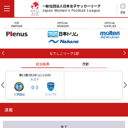
一般社団法人日本女子サッカーリーグ
Japan Women's Football League
EN
TOP
OFFICIAL
OFFICIAL
PARTNER
SPONSOR
SUPPLIER
なでしこリーグ1部
試合結果
次節
第15節 08/08 (土) 16:00
ＡＧＦ
0
-
3
Ｓ世田谷
ニッパツ
連載
第16節 09/05 (土) 15:00
第16節 09/05 (土) 15:00
試合結果
次節
ニッパツ
石人の星
-
-
全て