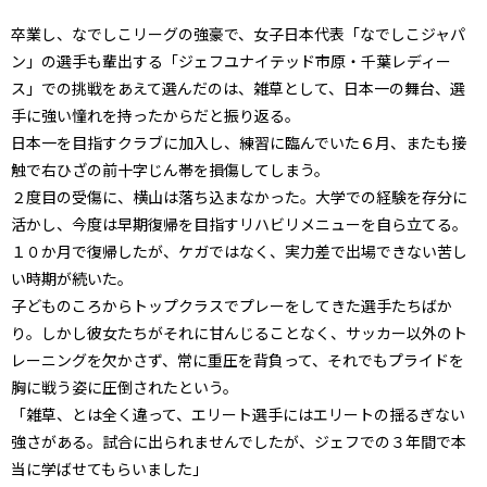
卒業し、なでしこリーグの強豪で、女子日本代表「なでしこジャパ
ン」の選手も輩出する「ジェフユナイテッド市原・千葉レディー
ス」での挑戦をあえて選んだのは、雑草として、日本一の舞台、選
手に強い憧れを持ったからだと振り返る。
日本一を目指すクラブに加入し、練習に臨んでいた６月、またも接
触で右ひざの前十字じん帯を損傷してしまう。
２度目の受傷に、横山は落ち込まなかった。大学での経験を存分に
活かし、今度は早期復帰を目指すリハビリメニューを自ら立てる。
１０か月で復帰したが、ケガではなく、実力差で出場できない苦し
い時期が続いた。
子どものころからトップクラスでプレーをしてきた選手たちばか
り。しかし彼女たちがそれに甘んじることなく、サッカー以外のト
レーニングを欠かさず、常に重圧を背負って、それでもプライドを
胸に戦う姿に圧倒されたという。
「雑草、とは全く違って、エリート選手にはエリートの揺るぎない
強さがある。試合に出られませんでしたが、ジェフでの３年間で本
当に学ばせてもらいました」