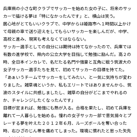
兵庫県の小さな町クラブでサッカーを始めた女の子に、将来のサッ
カーで描ける夢は「特になかったんです」と、横山は笑う。
居心地がとてもいいクラブで、中学からは姫路市へ１時間以上かけ
て母親の車で送り迎えをしてもらいサッカーを楽しんだが、中学、
高校と進み、現実も考えなくてはならない。
サッカー選手としての自分には期待は持てなかったので、兵庫では
有数の進学校で、県内の公立大学を目指して勉強に励んだ。高２の
時、全日本インカレで、名だたる名門や強豪と互角に戦う筑波大の
女子サッカー選手たちを見て、初めてサッカーの目標を持てた。
「あぁいうチームでサッカーをしてみたい、と一気に気持ちが変わ
りました。雑草魂というか、私もエリートではありませんから、筑
波のスタイルに共感しましたし、雑草の自分がどこまでやれるの
か、チャレンジしたくなったんです」
目標が定まれば、勉強にも熱が入る。合格を果たし、初めて兵庫を
離れて一人暮らしを始める。憧れの女子サッカー部で意気揚々とプ
レーする夢を叶えた２０１２年６月、ルーズボールを奪い合った
時、右ひざのじん帯を痛めてしまった。環境に慣れたと思った矢先