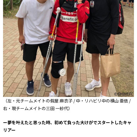
（左・
元チームメイトの
假屋 麻衣子 / 中・リハビリ中の横山 亜依 /
右・現
チームメイトの三田 一紗代）
ー夢を叶えたと思った時、初めて負った大けがでスタートしたキャ
リアー