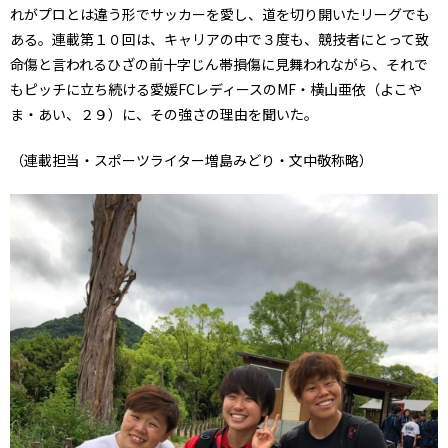
れがプロとは違う形でサッカーを愛し、道を切り開いたリーグでも
ある。連載第１０回は、キャリアの中で３度も、競技者にとって致
命傷と言われるひざの前十字じん帯損傷に見舞われながら、それで
もピッチに立ち続ける愛媛FCレディースのMF・横山亜依（よこや
ま・あい、２９）に、その強さの理由を聞いた。
（連載担当・スポーツライター増島みどり・文中敬称略）