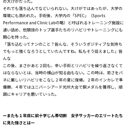
の大けがだった。
それでも落ち込んでなどいられない。大けがではあったが、大学の
環境にも救われた。手術後、大学内の「SPEC」（Sports
Performance and Clinic Labの略）と呼ばれるトレーニング施設に
通い詰め、他競技のトップ選手たちのリハビリやトレーニングにも
関心を持った。
「落ち込むってナンのこと？皆んな、そういうポジティブな気持ち
でもっと強くなろうとしていたんですね。私もそう捉えました」皆
んな
この後、まさかあと２回も、辛い手術とリハビリを繰り返さなくて
はならないとは、当時の横山が知る由もない。この時は、若さをバ
ネに厳しいリハビリをこなし２年の夏に復帰。２年のインカレで準
優勝、４年ではユニバーシアード光州大会で銅メダルを獲得し、順
調にキャリアを磨いていった。
ーまたも１年目に前十字じん帯切断 女子サッカーのエリートたち
に見た強さとはー