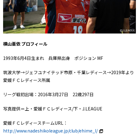
横山亜依 プロフィール
1993年6月4日生まれ 兵庫県出身 ポジション MF
筑波大学→ジェフユナイテッド市原・千葉レディース→2019年より
愛媛ＦＣレディース所属
リーグ戦初出場：2016年3月27日 22歳297日
写真提供＝上・愛媛ＦＣレディース/下・J.LEAGUE
愛媛ＦＣレディースチームURL：
http://www.nadeshikoleague.jp/club/ehime_l/