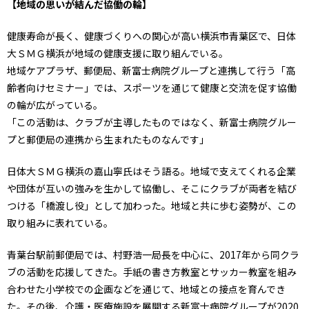
【地域の思いが結んだ協働の輪】
健康寿命が長く、健康づくりへの関心が高い横浜市青葉区で、日体
大ＳＭＧ横浜が地域の健康支援に取り組んでいる。
地域ケアプラザ、郵便局、新富士病院グループと連携して行う「高
齢者向けセミナー」では、スポーツを通じて健康と交流を促す協働
の輪が広がっている。
「この活動は、クラブが主導したものではなく、新富士病院グルー
プと郵便局の連携から生まれたものなんです」
日体大ＳＭＧ横浜の嘉山寧氏はそう語る。地域で支えてくれる企業
や団体が互いの強みを生かして協働し、そこにクラブが両者を結び
つける「橋渡し役」として加わった。地域と共に歩む姿勢が、この
取り組みに表れている。
青葉台駅前郵便局では、村野浩一局長を中心に、2017年から同クラ
ブの活動を応援してきた。手紙の書き方教室とサッカー教室を組み
合わせた小学校での企画などを通じて、地域との接点を育んでき
た。その後、介護・医療施設を展開する新富士病院グループが2020