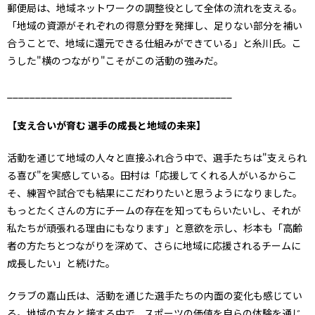
郵便局は、地域ネットワークの調整役として全体の流れを支える。
「地域の資源がそれぞれの得意分野を発揮し、足りない部分を補い
合うことで、地域に還元できる仕組みができている」と糸川氏。こ
うした"横のつながり"こそがこの活動の強みだ。
________________________________________
【支え合いが育む 選手の成長と地域の未来】
活動を通じて地域の人々と直接ふれ合う中で、選手たちは"支えられ
る喜び"を実感している。田村は「応援してくれる人がいるからこ
そ、練習や試合でも結果にこだわりたいと思うようになりました。
もっとたくさんの方にチームの存在を知ってもらいたいし、それが
私たちが頑張れる理由にもなります」と意欲を示し、杉本も「高齢
者の方たちとつながりを深めて、さらに地域に応援されるチームに
成長したい」と続けた。
クラブの嘉山氏は、活動を通じた選手たちの内面の変化も感じてい
る。地域の方々と接する中で、スポーツの価値を自らの体験を通じ