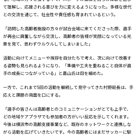
て理解し、応援される喜びを力に変えるようになった。多様な世代
との交流を通じて、社会性や責任感も育まれているという。
「訪問した高齢者施設の方々が試合会場に来てくださった際、選手
が再会に興奮しながら交流し、高齢者の皆様が笑顔になっている光
景を見て、思わずウルウルしてしまいました」
活動に向けてメニューや挨拶を自分たちで考え、次に向けて改善す
る姿勢も見られるようになり、「準備や工夫を重ねること自体が選
手の成長につながっている」と嘉山氏は目を細めた。
一方で、これまで5回の活動を継続して見守ってきた村野局長は、手
応えと課題の両面を口にする。
「選手の皆さんは高齢者とのコミュニケーションがとても上手で、
どの地域ケアプラザでも参加者の方がいい反応を示してくれます。
今後は横浜市の高齢支援事業など、既存のネットワークと連携しな
がら活動を広げていきたいです。今の高齢者にはまだサッカーに馴