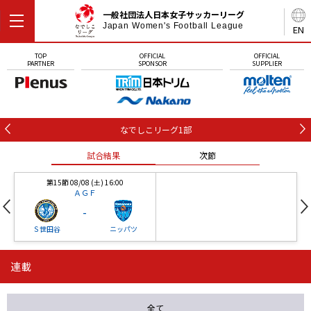
一般社団法人日本女子サッカーリーグ
Japan Women's Football League
EN
TOP
OFFICIAL
OFFICIAL
PARTNER
SPONSOR
SUPPLIER
なでしこリーグ1部
試合結果
次節
第15節 08/08 (土) 16:00
ＡＧＦ
-
Ｓ世田谷
ニッパツ
連載
第16節 09/05 (土) 15:00
第16節 09/05 (土) 15:00
試合結果
次節
ニッパツ
石人の星
-
-
全て