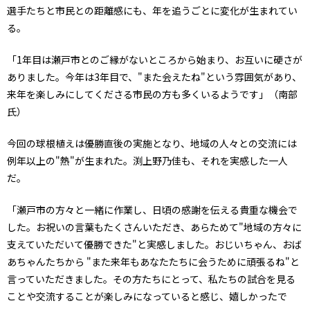
選手たちと市民との距離感にも、年を追うごとに変化が生まれてい
る。
「1年目は瀬戸市とのご縁がないところから始まり、お互いに硬さが
ありました。今年は3年目で、"また会えたね"という雰囲気があり、
来年を楽しみにしてくださる市民の方も多くいるようです」（南部
氏）
今回の球根植えは優勝直後の実施となり、地域の人々との交流には
例年以上の"熱"が生まれた。渕上野乃佳も、それを実感した一人
だ。
「瀬戸市の方々と一緒に作業し、日頃の感謝を伝える貴重な機会で
した。お祝いの言葉もたくさんいただき、あらためて"地域の方々に
支えていただいて優勝できた"と実感しました。おじいちゃん、おば
あちゃんたちから "また来年もあなたたちに会うために頑張るね"と
言っていただきました。その方たちにとって、私たちの試合を見る
ことや交流することが楽しみになっていると感じ、嬉しかったで