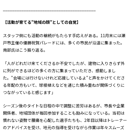
________________________________________
【活動が育てる"地域の顔"としての自覚】
スタッフ側にも活動の継続がもたらす手応えがある。11月末には瀬
戸市主催の優勝祝賀パレードには、多くの市民が沿道に集まった。
南部氏はこう振り返る。
「人がどれだけ来てくださるか不安でしたが、建物に入りきらず外
に列ができるほどの多くの方に集まっていただき、感動しまし
た。"会場には行けないけれど応援しているよ"と声をかけてくださ
る年配の方もいて、球根植えなどを通じた積み重ねが関係づくりに
つながっていると感じます」
シーズン後のタイトな日程の中で調整に苦労はあるが、市長や企業
関係者、地域団体が毎回参加することも励みになっている。当初は
慣れない姿勢で腰痛を心配した選手たちも、2年目以降はトレーナー
のアドバイスを受け、地元の指導を受けながら作業は年々スムーズ