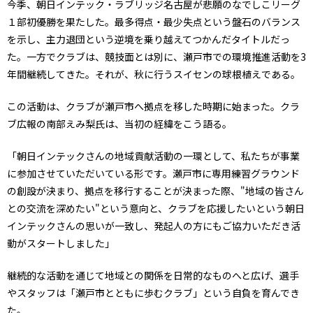
今季、朝日インテック・ラブリッジ名古屋が悲願のなでしこリーグ
１部初優勝を果たした。最多得点・最少失点という盤石のバランス
を示し、主力退団という逆境を乗り越えてつかんだタイトルだっ
た。一方でクラブは、競技面とは別に、瀬戸市での環境推進活動を3
年間継続してきた。それが、秋に行うスイセンの球根植えである。
この活動は、クラブが瀬戸市へ拠点を移した時期に始まった。クラ
ブ広報の南部えみ梨氏は、当初の経緯をこう語る。
「朝日インテックさんの地域貢献活動の一環として、私たちが事業
に参加させていただいている形です。瀬戸市に専用練習グラウンド
の創設が決まり、拠点を移行することが決まった際、"地域の皆さん
との交流を深めたい"という意向と、クラブを応援したいという朝日
インテックさんの思いが一致し、発起人の方にもご協力いただき活
動がスタートしました」
継続的な活動を通じて地域との関係を日常的なものへと広げ、選手
やスタッフは「瀬戸市とともに歩むクラブ」という自負を育んでき
た。