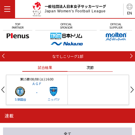
一般社団法人日本女子サッカーリーグ
Japan Women's Football League
EN
TOP
OFFICIAL
OFFICIAL
PARTNER
SPONSOR
SUPPLIER
なでしこリーグ1部
試合結果
次節
第15節 08/08 (土) 16:00
ＡＧＦ
-
Ｓ世田谷
ニッパツ
連載
第16節 09/05 (土) 15:00
第16節 09/05 (土) 15:00
試合結果
次節
ニッパツ
石人の星
-
-
全て